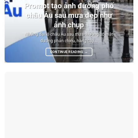
Prompt tạo ảnh đường phố
châu Âu sau mưa đẹp như
ảnh chụp
Những đại lộ châu Âu sau mưa thường có mặt
đường phản chiếu, hàng cây...
CONTINUE READING
→