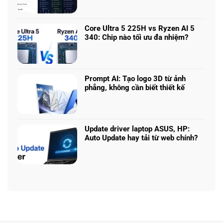
5050
giá
có
vs
–
bình
5060
Làm
luận
Core Ultra 5 225H vs Ryzen AI 5
vs
sao
ở
340: Chip nào tối ưu đa nhiệm?
5070
để
Chọn
Ti:
Không
chọn
mô
Hiệu
có
cấu
hình
năng
bình
hình
Claude:
laptop
luận
phù
Prompt AI: Tạo logo 3D từ ảnh
Cân
theo
ở
hợp
phẳng, không cần biết thiết kế
ngân
tác
Core
sách
Không
vụ
Ultra
với
có
5
hiệu
bình
225H
năng
luận
Update driver laptop ASUS, HP:
vs
thật
ở
Auto Update hay tải từ web chính?
Ryzen
Prompt
AI
Không
AI:
5
có
Tạo
340:
bình
logo
Chip
luận
3D
nào
ở
từ
tối
Update
ảnh
ưu
driver
phẳng,
đa
laptop
không
nhiệm?
ASUS,