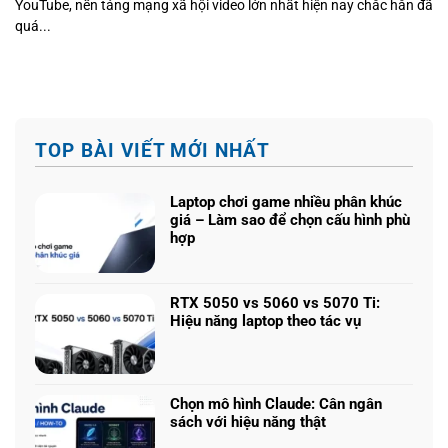
YouTube, nền tảng mạng xã hội video lớn nhất hiện nay chắc hẳn đã
quá...
TOP BÀI VIẾT MỚI NHẤT
Laptop chơi game nhiều phân khúc
giá – Làm sao để chọn cấu hình phù
hợp
Không
có
bình
RTX 5050 vs 5060 vs 5070 Ti:
luận
Hiệu năng laptop theo tác vụ
ở
Không
Laptop
có
chơi
bình
game
luận
Chọn mô hình Claude: Cân ngân
nhiều
ở
sách với hiệu năng thật
phân
RTX
khúc
Không