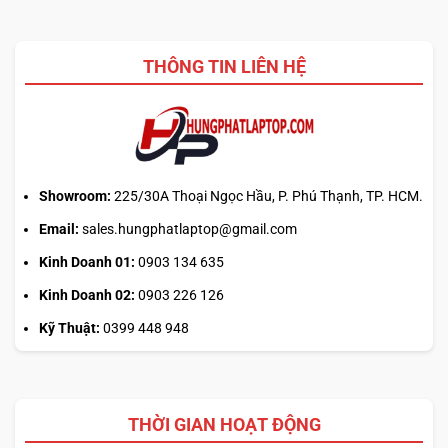
cần
HP:
biết
Auto
thiết
Update
kế
THÔNG TIN LIÊN HỆ
hay
tải
từ
web
chính?
Showroom:
225/30A Thoại Ngọc Hầu, P. Phú Thạnh, TP. HCM.
Email:
sales.hungphatlaptop@gmail.com
Kinh Doanh 01:
0903 134 635
Kinh Doanh 02:
0903 226 126
Kỹ Thuật:
0399 448 948
THỜI GIAN HOẠT ĐỘNG