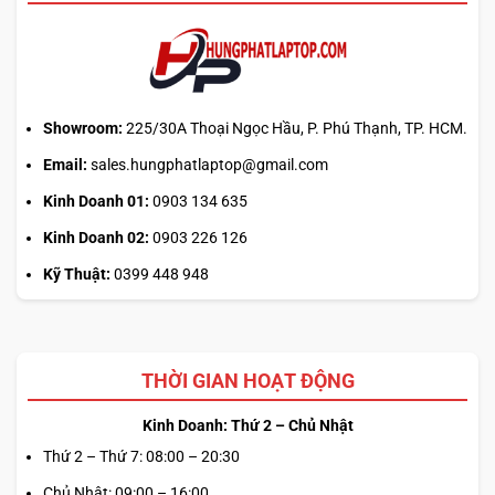
tải
từ
web
chính?
Showroom:
225/30A Thoại Ngọc Hầu, P. Phú Thạnh, TP. HCM.
Email:
sales.hungphatlaptop@gmail.com
Kinh Doanh 01:
0903 134 635
Kinh Doanh 02:
0903 226 126
Kỹ Thuật:
0399 448 948
THỜI GIAN HOẠT ĐỘNG
Kinh Doanh: Thứ 2 – Chủ Nhật
Thứ 2 – Thứ 7: 08:00 – 20:30
Chủ Nhật: 09:00 – 16:00