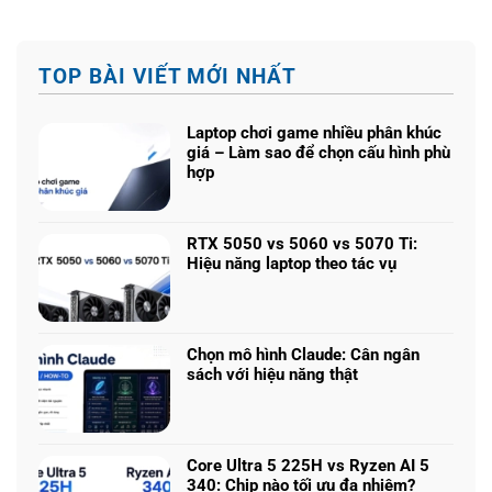
TOP BÀI VIẾT MỚI NHẤT
Laptop chơi game nhiều phân khúc
giá – Làm sao để chọn cấu hình phù
hợp
Không
có
bình
RTX 5050 vs 5060 vs 5070 Ti:
luận
Hiệu năng laptop theo tác vụ
ở
Không
Laptop
có
chơi
bình
game
luận
nhiều
Chọn mô hình Claude: Cân ngân
ở
phân
sách với hiệu năng thật
RTX
khúc
Không
5050
giá
có
vs
–
bình
5060
Làm
luận
vs
Core Ultra 5 225H vs Ryzen AI 5
sao
ở
5070
340: Chip nào tối ưu đa nhiệm?