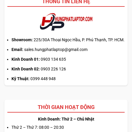
THÔNG TIN LIÊN HỆ
mở
phiên
là
hiểu
sai
cơ
chế
Showroom:
225/30A Thoại Ngọc Hầu, P. Phú Thạnh, TP. HCM.
Email:
sales.hungphatlaptop@gmail.com
Kinh Doanh 01:
0903 134 635
Kinh Doanh 02:
0903 226 126
Kỹ Thuật:
0399 448 948
THỜI GIAN HOẠT ĐỘNG
Kinh Doanh: Thứ 2 – Chủ Nhật
Thứ 2 – Thứ 7: 08:00 – 20:30