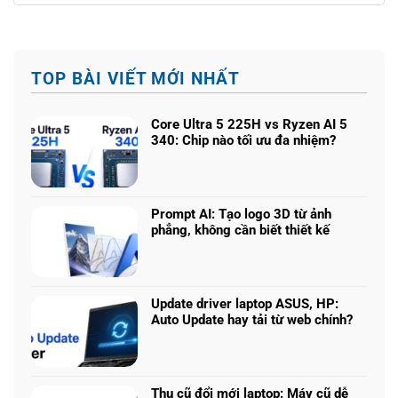
TOP BÀI VIẾT MỚI NHẤT
Core Ultra 5 225H vs Ryzen AI 5
340: Chip nào tối ưu đa nhiệm?
Không
có
bình
luận
Prompt AI: Tạo logo 3D từ ảnh
ở
phẳng, không cần biết thiết kế
Core
Không
Ultra
có
5
bình
225H
luận
vs
Update driver laptop ASUS, HP:
ở
Ryzen
Auto Update hay tải từ web chính?
Prompt
AI
Không
AI:
5
có
Tạo
340:
bình
logo
Chip
luận
3D
Thu cũ đổi mới laptop: Máy cũ dễ