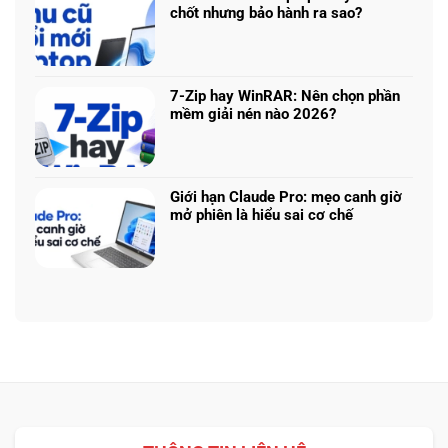
nào
ở
từ
chốt nhưng bảo hành ra sao?
tối
Update
ảnh
Không
ưu
driver
phẳng,
có
đa
laptop
không
bình
nhiệm?
ASUS,
cần
luận
HP:
7-Zip hay WinRAR: Nên chọn phần
biết
ở
Auto
mềm giải nén nào 2026?
thiết
Thu
Update
Không
kế
cũ
hay
có
đổi
tải
bình
mới
từ
luận
laptop:
Giới hạn Claude Pro: mẹo canh giờ
web
ở
Máy
mở phiên là hiểu sai cơ chế
chính?
7-
cũ
Không
Zip
dễ
có
hay
chốt
bình
WinRAR:
nhưng
luận
Nên
bảo
ở
chọn
hành
Giới
phần
ra
hạn
mềm
sao?
Claude
giải
Pro:
nén
mẹo
nào
canh
2026?
giờ