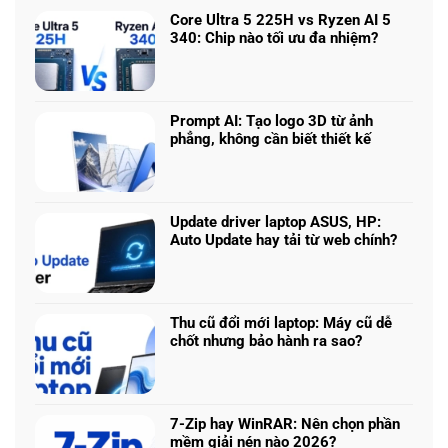
Core Ultra 5 225H vs Ryzen AI 5
340: Chip nào tối ưu đa nhiệm?
Không
có
bình
luận
Prompt AI: Tạo logo 3D từ ảnh
ở
phẳng, không cần biết thiết kế
Core
Không
Ultra
có
5
bình
225H
luận
vs
Update driver laptop ASUS, HP:
ở
Ryzen
Auto Update hay tải từ web chính?
Prompt
AI
Không
AI:
5
có
Tạo
340:
bình
logo
Chip
luận
3D
Thu cũ đổi mới laptop: Máy cũ dễ
nào
ở
từ
chốt nhưng bảo hành ra sao?
tối
Update
ảnh
Không
ưu
driver
phẳng,
có
đa
laptop
không
bình
nhiệm?
ASUS,
cần
luận
HP:
7-Zip hay WinRAR: Nên chọn phần
biết
ở
Auto
mềm giải nén nào 2026?