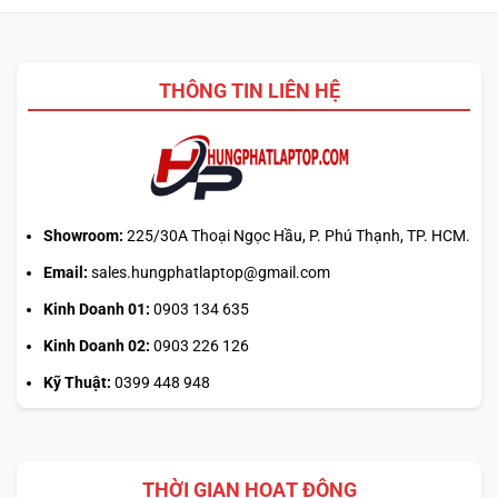
nhiệm?
ASUS,
cần
HP:
biết
Auto
thiết
Update
kế
THÔNG TIN LIÊN HỆ
hay
tải
từ
web
chính?
Showroom:
225/30A Thoại Ngọc Hầu, P. Phú Thạnh, TP. HCM.
Email:
sales.hungphatlaptop@gmail.com
Kinh Doanh 01:
0903 134 635
Kinh Doanh 02:
0903 226 126
Kỹ Thuật:
0399 448 948
THỜI GIAN HOẠT ĐỘNG