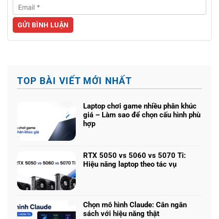
TOP BÀI VIẾT MỚI NHẤT
Laptop chơi game nhiều phân khúc
giá – Làm sao để chọn cấu hình phù
hợp
Không
có
bình
RTX 5050 vs 5060 vs 5070 Ti:
luận
Hiệu năng laptop theo tác vụ
ở
Không
Laptop
có
chơi
bình
game
luận
nhiều
Chọn mô hình Claude: Cân ngân
ở
phân
sách với hiệu năng thật