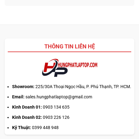
nào
ở
từ
tối
Update
ảnh
ưu
driver
phẳng,
đa
laptop
không
nhiệm?
ASUS,
cần
HP:
biết
Auto
thiết
Update
kế
THÔNG TIN LIÊN HỆ
hay
tải
từ
web
chính?
Showroom:
225/30A Thoại Ngọc Hầu, P. Phú Thạnh, TP. HCM.
Email:
sales.hungphatlaptop@gmail.com
Kinh Doanh 01:
0903 134 635
Kinh Doanh 02:
0903 226 126
Kỹ Thuật:
0399 448 948