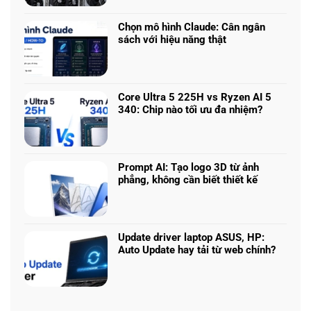
chơi
bình
game
luận
nhiều
Chọn mô hình Claude: Cân ngân
ở
phân
sách với hiệu năng thật
RTX
khúc
Không
5050
giá
có
vs
–
bình
5060
Làm
luận
vs
Core Ultra 5 225H vs Ryzen AI 5
sao
ở
5070
340: Chip nào tối ưu đa nhiệm?
để
Chọn
Ti:
Không
chọn
mô
Hiệu
có
cấu
hình
năng
bình
hình
Claude:
laptop
luận
phù
Cân
Prompt AI: Tạo logo 3D từ ảnh
theo
ở
hợp
ngân
phẳng, không cần biết thiết kế
tác
Core
sách
Không
vụ
Ultra
với
có
5
hiệu
bình
225H
năng
luận
vs
Update driver laptop ASUS, HP:
thật
ở
Ryzen
Auto Update hay tải từ web chính?
Prompt
AI
Không
AI:
5
có
Tạo
340:
bình
logo
Chip
luận
3D