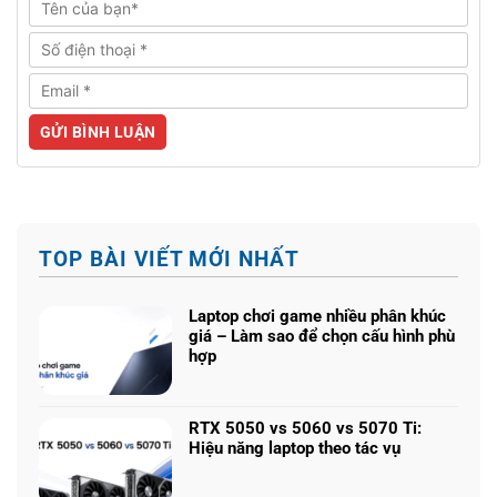
TOP BÀI VIẾT MỚI NHẤT
Laptop chơi game nhiều phân khúc
giá – Làm sao để chọn cấu hình phù
hợp
Không
có
bình
RTX 5050 vs 5060 vs 5070 Ti:
luận
Hiệu năng laptop theo tác vụ
ở
Không
Laptop
có