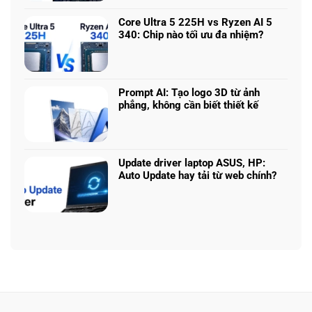
–
bình
5060
Làm
luận
vs
Core Ultra 5 225H vs Ryzen AI 5
sao
ở
5070
340: Chip nào tối ưu đa nhiệm?
để
Chọn
Ti:
Không
chọn
mô
Hiệu
có
cấu
hình
năng
bình
hình
Claude:
laptop
luận
phù
Cân
Prompt AI: Tạo logo 3D từ ảnh
theo
ở
hợp
ngân
phẳng, không cần biết thiết kế
tác
Core
sách
Không
vụ
Ultra
với
có
5
hiệu
bình
225H
năng
luận
vs
Update driver laptop ASUS, HP:
thật
ở
Ryzen
Auto Update hay tải từ web chính?
Prompt
AI
Không
AI:
5
có
Tạo
340:
bình
logo
Chip
luận
3D
nào
ở
từ
tối
Update
ảnh
ưu
driver
phẳng,
đa
laptop
không
nhiệm?
ASUS,
cần
HP:
biết