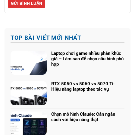
TOP BÀI VIẾT MỚI NHẤT
Laptop chơi game nhiều phân khúc
giá – Làm sao để chọn cấu hình phù
hợp
Không
có
bình
RTX 5050 vs 5060 vs 5070 Ti:
luận
Hiệu năng laptop theo tác vụ
ở
Không
Laptop
có
chơi
bình
game
luận
nhiều
Chọn mô hình Claude: Cân ngân
ở
phân
sách với hiệu năng thật
RTX
khúc
Không
5050
giá
có
vs