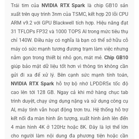
Trái tim của
NVIDIA RTX Spark
là chip GB10 sản
xuất trên quy trình 3nm của TSMC, kết hợp 20 lõi CPU
ARM v9.2 với GPU Blackwell tích hợp. Hiệu năng đạt
31 TFLOPs FP32 và 1000 TOPS AI trong mức tiêu thụ
chỉ 140W. Điều này có nghĩa là bạn có thể sở hữu cỗ
máy có sức mạnh tương đương trạm làm việc nhưng
nằm gọn trong thiết bị nhỏ gọn, mát mẻ.
Chip GB10
giúp bảo mật dữ liệu tốt hơn vì thông tin không cần
gửi đi xa để xử lý. Bên cạnh sức mạnh tính toán,
NVIDIA RTX Spark
hỗ trợ bộ nhớ LPDDR5x tốc độ
cao lên tới 128 GB. Ngay cả khi mở hàng chục tab
trình duyệt, chạy ứng dụng nặng và sử dụng công cụ
AI, máy tính vẫn hoạt động trơn tru. Hệ thống hỗ trợ
kết nối đa màn hình ấn tượng, xuất hình ảnh lên đến
4 màn hình 4K ở 120Hz hoặc 8K. Đây là lợi thế lớn
cho người làm nội dung đa phương tiện hoặc cần