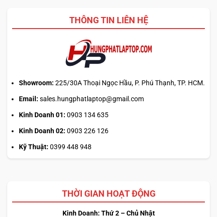
Auto
thiết
Update
kế
THÔNG TIN LIÊN HỆ
hay
tải
từ
web
chính?
Showroom:
225/30A Thoại Ngọc Hầu, P. Phú Thạnh, TP. HCM.
Email:
sales.hungphatlaptop@gmail.com
Kinh Doanh 01:
0903 134 635
Kinh Doanh 02:
0903 226 126
Kỹ Thuật:
0399 448 948
THỜI GIAN HOẠT ĐỘNG
Kinh Doanh: Thứ 2 – Chủ Nhật