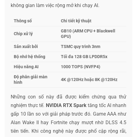
không gian làm việc rộng mở khi chạy AI.
Thông số
Chi tiết kỹ thuật
GB10 (ARM CPU + Blackwell
Chip xử lý
GPU)
Sản xuất bởi
TSMC quy trình 3nm
Bộ nhớ hệ thống
Tối đa 128 GB LPDDR5x
Hiệu năng AI
1000 TOPS (NVFP4)
Độ phân giải màn
4K @120Hz hoặc 8K @120Hz
hình
Những con số này đã được kiểm chứng qua thử
nghiệm thực tế.
NVIDIA RTX Spark
tăng tốc AI nhanh
gấp 10 lần so với giải pháp trước đó. Game AAA như
Alan Wake II hay Fortnite chạy mượt nhờ DLSS 4.5
tiên tiến. Khi công nghệ này được phổ cập rộng rãi,