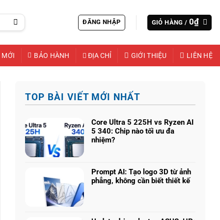
0
₫
ĐĂNG NHẬP
GIỎ HÀNG /
 MỚI
BẢO HÀNH
ĐỊA CHỈ
GIỚI THIỆU
LIÊN HỆ
TOP BÀI VIẾT MỚI NHẤT
Core Ultra 5 225H vs Ryzen AI
5 340: Chip nào tối ưu đa
nhiệm?
Không
có
bình
Prompt AI: Tạo logo 3D từ ảnh
luận
phẳng, không cần biết thiết kế
ở
Không
Core
có
Ultra
bình
5
luận