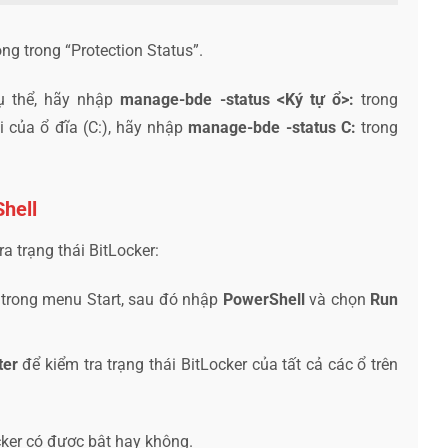
ng trong “Protection Status”.
cụ thể, hãy nhập
manage-bde -status <Ký tự ổ>:
trong
 của ổ đĩa (C:), hãy nhập
manage-bde -status C:
trong
hell
 trạng thái BitLocker:
 trong menu Start, sau đó nhập
PowerShell
và chọn
Run
ter
để kiểm tra trạng thái BitLocker của tất cả các ổ trên
cker có được bật hay không.