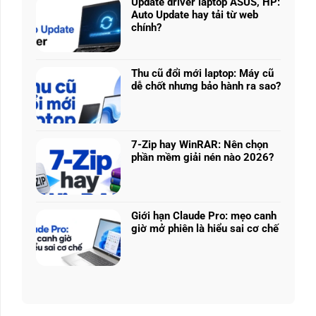
225H
Update driver laptop ASUS, HP:
ở
vs
Auto Update hay tải từ web
Prompt
Ryzen
chính?
AI:
AI
Không
Tạo
5
có
logo
340:
bình
3D
Thu cũ đổi mới laptop: Máy cũ
Chip
luận
từ
dễ chốt nhưng bảo hành ra sao?
nào
ở
ảnh
Không
tối
Update
phẳng,
có
ưu
driver
không
bình
đa
laptop
cần
luận
nhiệm?
ASUS,
7-Zip hay WinRAR: Nên chọn
biết
ở
HP:
phần mềm giải nén nào 2026?
thiết
Thu
Auto
Không
kế
cũ
Update
có
đổi
hay
bình
mới
tải
luận
laptop:
Giới hạn Claude Pro: mẹo canh
từ
ở
Máy
giờ mở phiên là hiểu sai cơ chế
web
7-
cũ
Không
chính?
Zip
dễ
có
hay
chốt
bình
WinRAR:
nhưng
luận
Nên
bảo
ở
chọn
hành
Giới
phần