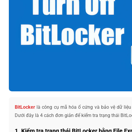
BitLocker
là công cụ mã hóa ổ cứng và bảo vệ dữ liệu 
Dưới đây là 4 cách đơn giản để kiểm tra trạng thái BitL
1. Kiểm tra trạng thái BitLocker bằng File Ex