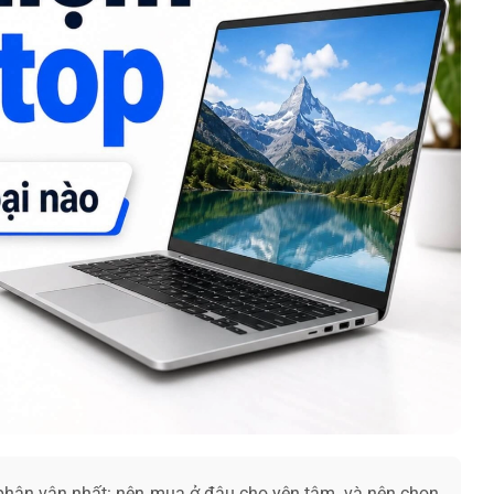
phân vân nhất: nên mua ở đâu cho yên tâm, và nên chọn