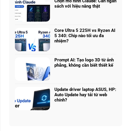
nhiều
Chọn mô hình Claude: Cân ngân
ở
phân
sách với hiệu năng thật
RTX
khúc
Không
5050
giá
có
vs
–
bình
5060
Làm
luận
vs
Core Ultra 5 225H vs Ryzen AI
sao
ở
5070
5 340: Chip nào tối ưu đa
để
Chọn
Ti:
nhiệm?
chọn
mô
Hiệu
Không
cấu
hình
năng
có
hình
Claude:
laptop
bình
phù
Cân
Prompt AI: Tạo logo 3D từ ảnh
theo
luận
hợp
ngân
phẳng, không cần biết thiết kế
tác
ở
sách
Không
vụ
Core
với
có
Ultra
hiệu
bình
5
năng
luận
225H
Update driver laptop ASUS, HP:
thật
ở
vs
Auto Update hay tải từ web
Prompt
Ryzen
chính?
AI:
AI
Không
Tạo
5
có
logo
340:
bình
3D
Chip
luận
từ
nào
ở
ảnh