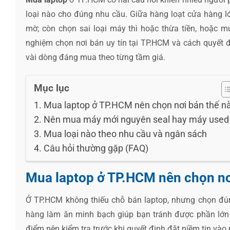
loại nào cho đúng nhu cầu. Giữa hàng loạt cửa hàng l
mờ; còn chọn sai loại máy thì hoặc thừa tiền, hoặc m
nghiệm chọn nơi bán uy tín tại TP.HCM và cách quyết 
vài dòng đáng mua theo từng tầm giá.
Mục lục
Mua laptop ở TP.HCM nên chọn nơi bán thế n
Nên mua máy mới nguyên seal hay máy used
Mua loại nào theo nhu cầu và ngân sách
Câu hỏi thường gặp (FAQ)
Mua laptop ở TP.HCM nên chọn nơ
Ở TP.HCM không thiếu chỗ bán laptop, nhưng chọn đú
hàng làm ăn minh bạch giúp bạn tránh được phần lớn r
điểm nên kiểm tra trước khi quyết định đặt niềm tin vào