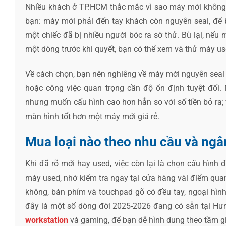
Nhiều khách ở TP.HCM thắc mắc vì sao máy mới không đ
bạn: máy mới phải đến tay khách còn nguyên seal, để b
một chiếc đã bị nhiều người bóc ra sờ thử. Bù lại, nế
một dòng trước khi quyết, bạn có thể xem và thử máy u
Về cách chọn, bạn nên nghiêng về máy mới nguyên seal 
hoặc công việc quan trọng cần độ ổn định tuyệt đối. 
nhưng muốn cấu hình cao hơn hẳn so với số tiền bỏ ra;
màn hình tốt hơn một máy mới giá rẻ.
Mua loại nào theo nhu cầu và ngâ
Khi đã rõ mới hay used, việc còn lại là chọn cấu hình
máy used, nhớ kiểm tra ngay tại cửa hàng vài điểm qua
không, bàn phím và touchpad gõ có đều tay, ngoại hình
đây là một số dòng đời 2025-2026 đang có sẵn tại Hư
workstation
và gaming, để bạn dễ hình dung theo tầm g