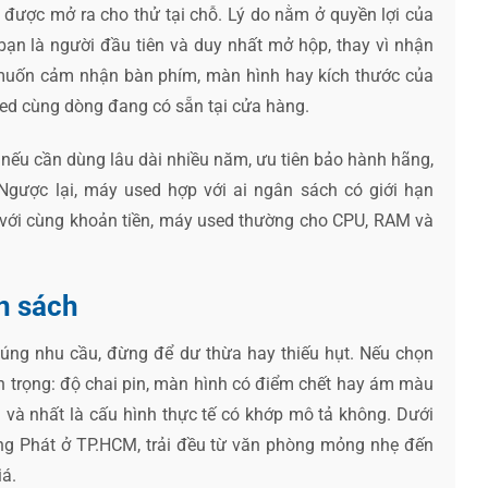
ược mở ra cho thử tại chỗ. Lý do nằm ở quyền lợi của
ạn là người đầu tiên và duy nhất mở hộp, thay vì nhận
u muốn cảm nhận bàn phím, màn hình hay kích thước của
sed cùng dòng đang có sẵn tại cửa hàng.
nếu cần dùng lâu dài nhiều năm, ưu tiên bảo hành hãng,
Ngược lại, máy used hợp với ai ngân sách có giới hạn
 với cùng khoản tiền, máy used thường cho CPU, RAM và
n sách
 đúng nhu cầu, đừng để dư thừa hay thiếu hụt. Nếu chọn
n trọng: độ chai pin, màn hình có điểm chết hay ám màu
 và nhất là cấu hình thực tế có khớp mô tả không. Dưới
ng Phát ở TP.HCM, trải đều từ văn phòng mỏng nhẹ đến
iá.