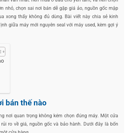
ớn nhỏ, chọn sai nơi bán dễ gặp giá ảo, nguồn gốc mập
ua xong thấy không đủ dùng. Bài viết này chia sẻ kinh
định giữa máy mới nguyên seal với máy used, kèm gợi ý
ào
i bán thế nào
ng nơi quan trọng không kém chọn đúng máy. Một cửa
ủi ro về giá, nguồn gốc và bảo hành. Dưới đây là bốn
 một cửa hàng.