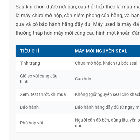
Sau khi chọn được nơi bán, câu hỏi tiếp theo là mua 
là máy chưa mở hộp, còn niêm phong của hãng, và bạn l
qua và có bảo hành hãng đầy đủ. Máy used là máy đã qu
thường thấp hơn máy mới cùng cấu hình một khoản đáng 
TIÊU CHÍ
MÁY MỚI NGUYÊN SEAL
Tình trạng
Chưa mở hộp, khách tự bóc seal
Giá so với cùng cấu
Cao hơn
hình
Xem, test trước khi mua
Không (giữ nguyên seal cho khác
Bảo hành
Bảo hành hãng đầy đủ từ ngày 
Người cần độ bền, dùng lâu, yên 
Phù hợp với
đối