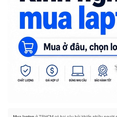
Mua laptop
ở TP.HCM có hai câu hỏi khiến nhiều người 