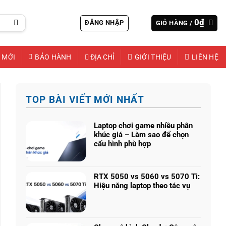
0
₫
ĐĂNG NHẬP
GIỎ HÀNG /
 MỚI
BẢO HÀNH
ĐỊA CHỈ
GIỚI THIỆU
LIÊN HỆ
TOP BÀI VIẾT MỚI NHẤT
Laptop chơi game nhiều phân
khúc giá – Làm sao để chọn
cấu hình phù hợp
Không
có
bình
RTX 5050 vs 5060 vs 5070 Ti:
luận
Hiệu năng laptop theo tác vụ
ở
Không
Laptop
có
chơi
bình
game
luận