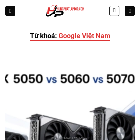
Skip
to
content
Từ khoá:
Google Việt Nam
MÁY TÍNH XÁCH TAY - LAPTOP