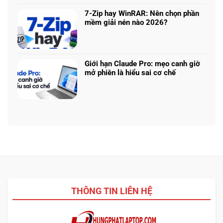
bình
nhiệm?
ASUS,
cần
luận
HP:
7-Zip hay WinRAR: Nên chọn phần
biết
ở
Auto
mềm giải nén nào 2026?
thiết
Thu
Update
Không
kế
cũ
hay
có
đổi
tải
bình
mới
từ
luận
laptop:
Giới hạn Claude Pro: mẹo canh giờ
web
ở
Máy
mở phiên là hiểu sai cơ chế
chính?
7-
cũ
Không
Zip
dễ
có
hay
chốt
bình
WinRAR:
nhưng
luận
Nên
bảo
ở
chọn
hành
Giới
phần
ra
hạn
mềm
sao?
Claude
giải
Pro:
nén
mẹo
nào
canh
2026?
giờ
THÔNG TIN LIÊN HỆ
mở
phiên
là
hiểu