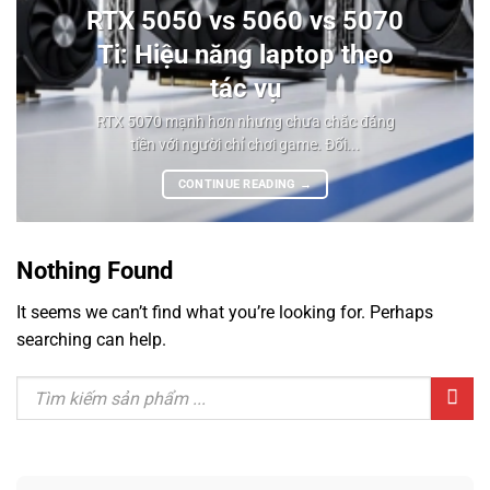
RTX 5050 vs 5060 vs 5070
Ti: Hiệu năng laptop theo
tác vụ
RTX 5070 mạnh hơn nhưng chưa chắc đáng
tiền với người chỉ chơi game. Đối...
CONTINUE READING
→
Nothing Found
It seems we can’t find what you’re looking for. Perhaps
searching can help.