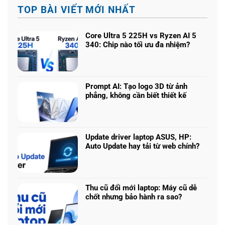
TOP BÀI VIẾT MỚI NHẤT
Core Ultra 5 225H vs Ryzen AI 5
340: Chip nào tối ưu đa nhiệm?
Không
có
bình
luận
Prompt AI: Tạo logo 3D từ ảnh
ở
phẳng, không cần biết thiết kế
Core
Không
Ultra
có
5
bình
225H
luận
vs
Update driver laptop ASUS, HP:
ở
Ryzen
Auto Update hay tải từ web chính?
Prompt
AI
Không
AI:
5
có
Tạo
340:
bình
logo
Chip
luận
3D
Thu cũ đổi mới laptop: Máy cũ dễ
nào
ở
từ
chốt nhưng bảo hành ra sao?
tối
Update
ảnh
Không
ưu
driver
phẳng,
có
đa
laptop
không