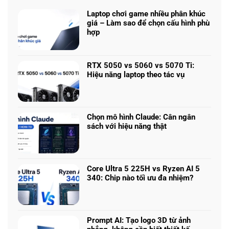
Laptop chơi game nhiều phân khúc
giá – Làm sao để chọn cấu hình phù
hợp
Không
có
bình
RTX 5050 vs 5060 vs 5070 Ti:
luận
Hiệu năng laptop theo tác vụ
ở
Không
Laptop
có
chơi
bình
game
luận
nhiều
Chọn mô hình Claude: Cân ngân
ở
phân
sách với hiệu năng thật
RTX
khúc
Không
5050
giá
có
vs
–
bình
5060
Làm
luận
vs
Core Ultra 5 225H vs Ryzen AI 5
sao
ở
5070
340: Chip nào tối ưu đa nhiệm?
để
Chọn
Ti:
Không
chọn
mô
Hiệu
có
cấu
hình
năng
bình
hình
Claude:
laptop
luận
phù
Cân
Prompt AI: Tạo logo 3D từ ảnh
theo
ở
hợp