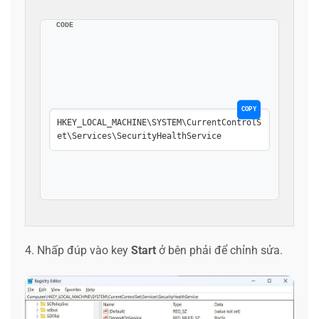
CODE
COPY
HKEY_LOCAL_MACHINE\SYSTEM\CurrentControlS
et\Services\SecurityHealthService
4. Nhấp đúp vào key
Start
ở bên phải để chỉnh sửa.