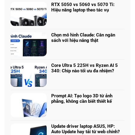
bình
RTX 5050 vs 5060 vs 5070 Ti:
luận
Hiệu năng laptop theo tác vụ
ở
Không
Laptop
có
chơi
bình
game
luận
nhiều
Chọn mô hình Claude: Cân ngân
ở
phân
sách với hiệu năng thật
RTX
khúc
Không
5050
giá
có
vs
–
bình
5060
Làm
luận
vs
Core Ultra 5 225H vs Ryzen AI 5
sao
ở
5070
340: Chip nào tối ưu đa nhiệm?
để
Chọn
Ti:
Không
chọn
mô
Hiệu
có
cấu
hình
năng
bình
hình
Claude:
laptop
luận
phù
Cân
Prompt AI: Tạo logo 3D từ ảnh
theo
ở
hợp
ngân
phẳng, không cần biết thiết kế
tác
Core
sách
Không
vụ
Ultra
với
có
5
hiệu
bình
225H
năng
luận
vs
Update driver laptop ASUS, HP:
thật
ở
Ryzen
Auto Update hay tải từ web chính?