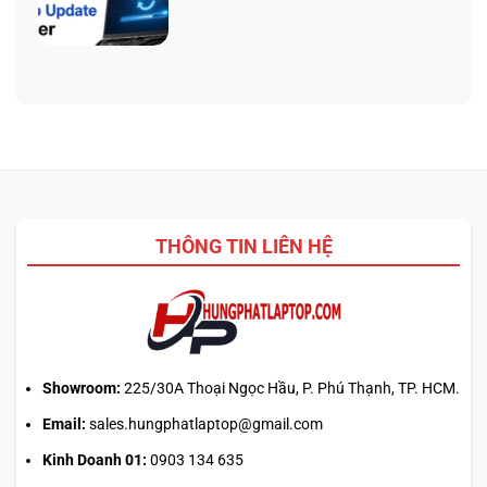
Prompt
AI
Không
AI:
5
có
Tạo
340:
bình
logo
Chip
luận
3D
nào
ở
từ
tối
Update
ảnh
ưu
driver
phẳng,
đa
laptop
không
nhiệm?
ASUS,
cần
HP:
biết
Auto
thiết
Update
kế
THÔNG TIN LIÊN HỆ
hay
tải
từ
web
chính?
Showroom:
225/30A Thoại Ngọc Hầu, P. Phú Thạnh, TP. HCM.
Email:
sales.hungphatlaptop@gmail.com
Kinh Doanh 01:
0903 134 635