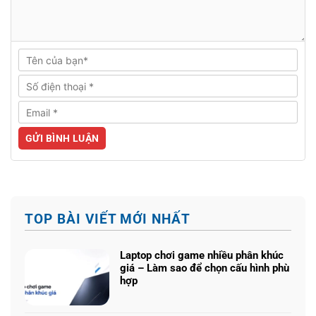
TOP BÀI VIẾT MỚI NHẤT
Laptop chơi game nhiều phân khúc
giá – Làm sao để chọn cấu hình phù
hợp
Không
có