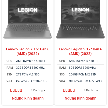
Lenovo Legion 7 16″ Gen 6
Lenovo Legion 5 17″ Gen 6
(AMD) (2022)
(AMD) (2022)
CPU
AMD Ryzen™ 5 5800H
CPU
AMD Ryzen™ 5 5600H
RAM
32GB DDR4 3200MHz
RAM
8GB DDR4 3200MHz
SSD
2TB PCIe M.2 SSD
SSD
256GB PCIe M.2 SSD
VGA
GeForce RTX™ 3070 8GB
VGA
GeForce® GTX 1650 4GB
3 Đánh giá
3 Đánh giá
4.67
3
trên 5
4.67
3
trên 5
dựa trên
dựa trên
đánh giá
đánh giá