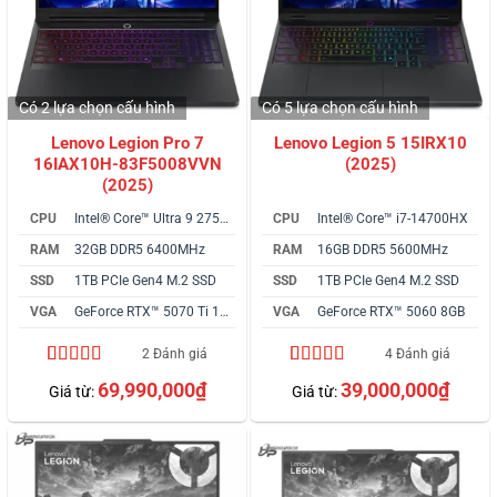
Có 2 lựa chọn
cấu hình
Có 5 lựa chọn
cấu hình
Lenovo Legion Pro 7
Lenovo Legion 5 15IRX10
16IAX10H-83F5008VVN
(2025)
(2025)
CPU
Intel® Core™ Ultra 9 275HX
CPU
Intel® Core™ i7-14700HX
RAM
32GB DDR5 6400MHz
RAM
16GB DDR5 5600MHz
SSD
1TB PCIe Gen4 M.2 SSD
SSD
1TB PCIe Gen4 M.2 SSD
VGA
GeForce RTX™ 5070 Ti 12GB
VGA
GeForce RTX™ 5060 8GB
2 Đánh giá
4 Đánh giá
5.00
2
trên 5
4.50
4
trên 5
69,990,000
₫
39,000,000
₫
Giá từ:
Giá từ:
dựa trên
dựa trên
đánh giá
đánh giá