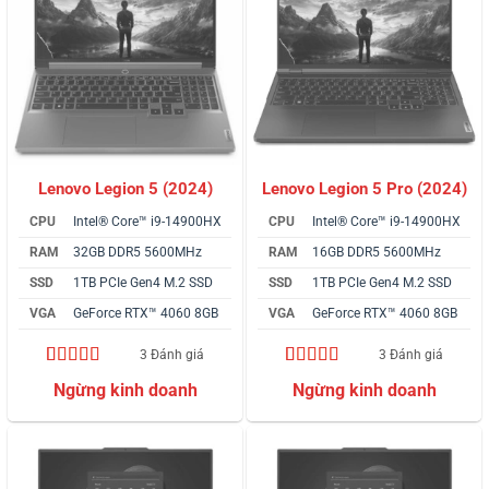
Lenovo Legion 5 (2024)
Lenovo Legion 5 Pro (2024)
CPU
Intel® Core™ i9-14900HX
CPU
Intel® Core™ i9-14900HX
RAM
32GB DDR5 5600MHz
RAM
16GB DDR5 5600MHz
SSD
1TB PCIe Gen4 M.2 SSD
SSD
1TB PCIe Gen4 M.2 SSD
VGA
GeForce RTX™ 4060 8GB
VGA
GeForce RTX™ 4060 8GB
3 Đánh giá
3 Đánh giá
4.67
3
trên 5
5.00
3
trên 5
dựa trên
dựa trên
đánh giá
đánh giá