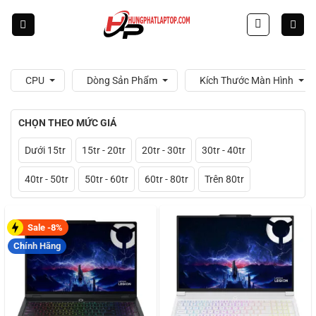
Skip
to
content
CPU
Dòng Sản Phẩm
Kích Thước Màn Hình
CHỌN THEO MỨC GIÁ
Dưới 15tr
15tr - 20tr
20tr - 30tr
30tr - 40tr
40tr - 50tr
50tr - 60tr
60tr - 80tr
Trên 80tr
Sale -8%
Chính Hãng