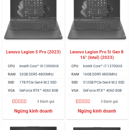
Lenovo Legion Pro 5i Gen 8
Lenovo Legion 5 Pro (2023)
16″ (Intel) (2023)
CPU
Intel® Core™ i9-13900HX
CPU
Intel® Core™ i7-13700HX
RAM
32GB DDR5 4800MHz
RAM
16GB DDR5 4800MHz
SSD
1TB PCIe Gen4 M.2 SSD
SSD
512GB PCIe Gen4 M.2 SSD
VGA
GeForce RTX™ 4060 8GB
VGA
GeForce RTX™ 4060 8GB
3 Đánh giá
3 Đánh giá
5.00
3
trên 5
5.00
3
trên 5
dựa trên
dựa trên
đánh giá
đánh giá