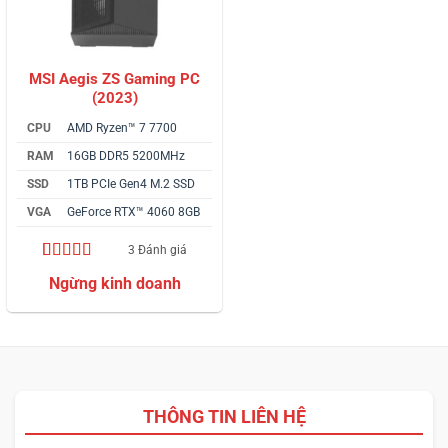
MSI Aegis ZS Gaming PC
(2023)
CPU
AMD Ryzen™ 7 7700
RAM
16GB DDR5 5200MHz
SSD
1TB PCIe Gen4 M.2 SSD
VGA
GeForce RTX™ 4060 8GB
3 Đánh giá
5.00
3
trên 5
dựa trên
đánh giá
THÔNG TIN LIÊN HỆ