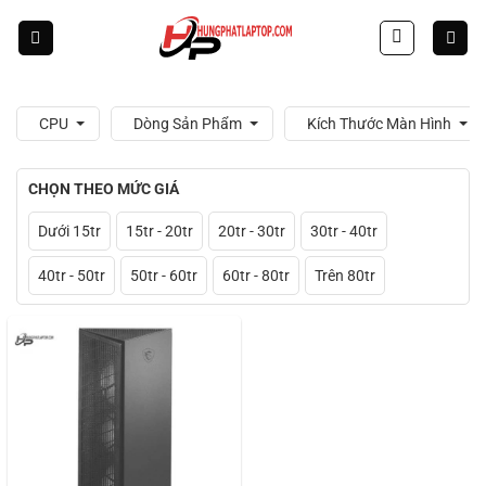
Skip
to
content
CPU
Dòng Sản Phẩm
Kích Thước Màn Hình
CHỌN THEO MỨC GIÁ
Dưới 15tr
15tr - 20tr
20tr - 30tr
30tr - 40tr
40tr - 50tr
50tr - 60tr
60tr - 80tr
Trên 80tr