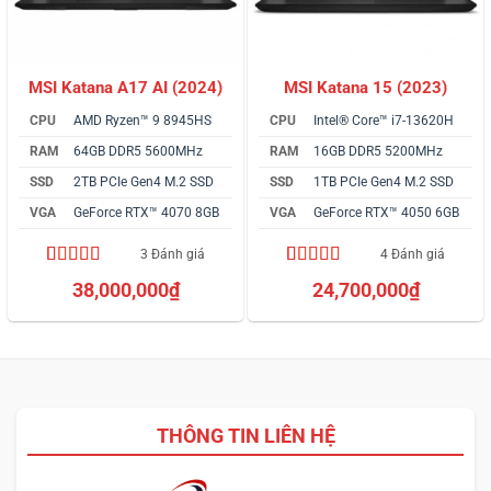
MSI Katana A17 AI (2024)
MSI Katana 15 (2023)
CPU
AMD Ryzen™ 9 8945HS
CPU
Intel® Core™ i7-13620H
RAM
64GB DDR5 5600MHz
RAM
16GB DDR5 5200MHz
SSD
2TB PCIe Gen4 M.2 SSD
SSD
1TB PCIe Gen4 M.2 SSD
VGA
GeForce RTX™ 4070 8GB
VGA
GeForce RTX™ 4050 6GB
3 Đánh giá
4 Đánh giá
5.00
3
trên 5
5.00
4
trên 5
38,000,000
₫
24,700,000
₫
dựa trên
dựa trên
đánh giá
đánh giá
THÔNG TIN LIÊN HỆ