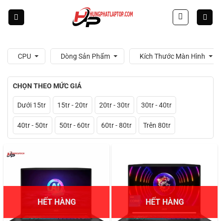
Skip
to
content
CPU
Dòng Sản Phẩm
Kích Thước Màn Hình
CHỌN THEO MỨC GIÁ
Dưới 15tr
15tr - 20tr
20tr - 30tr
30tr - 40tr
40tr - 50tr
50tr - 60tr
60tr - 80tr
Trên 80tr
HẾT HÀNG
HẾT HÀNG