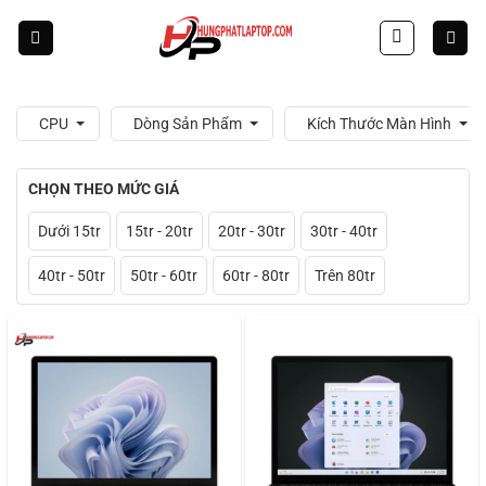
Skip
to
content
CPU
Dòng Sản Phẩm
Kích Thước Màn Hình
CHỌN THEO MỨC GIÁ
Dưới 15tr
15tr - 20tr
20tr - 30tr
30tr - 40tr
40tr - 50tr
50tr - 60tr
60tr - 80tr
Trên 80tr