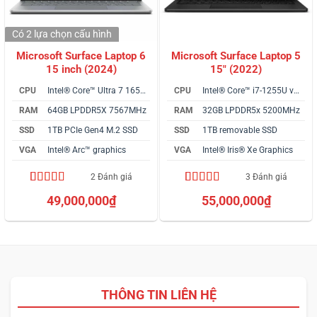
Có 2 lựa chọn
cấu hình
Microsoft Surface Laptop 6
Microsoft Surface Laptop 5
15 inch (2024)
15″ (2022)
CPU
Intel® Core™ Ultra 7 165H vPro
CPU
Intel® Core™ i7-1255U vPro
RAM
64GB LPDDR5X 7567MHz
RAM
32GB LPDDR5x 5200MHz
SSD
1TB PCIe Gen4 M.2 SSD
SSD
1TB removable SSD
VGA
Intel® Arc™ graphics
VGA
Intel® Iris® Xe Graphics
2 Đánh giá
3 Đánh giá
5.00
2
trên 5
5.00
3
trên 5
49,000,000
₫
55,000,000
₫
dựa trên
dựa trên
đánh giá
đánh giá
THÔNG TIN LIÊN HỆ