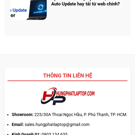
thật
ở
Ryzen
Auto Update hay tải từ web chính?
Prompt
AI
Không
AI:
5
có
Tạo
340:
bình
logo
Chip
luận
3D
nào
ở
từ
tối
Update
ảnh
ưu
driver
phẳng,
đa
laptop
không
nhiệm?
ASUS,
cần
HP:
biết
Auto
thiết
Update
kế
THÔNG TIN LIÊN HỆ
hay
tải
từ
web
chính?
Showroom:
225/30A Thoại Ngọc Hầu, P. Phú Thạnh, TP. HCM.
Email:
sales.hungphatlaptop@gmail.com
Kinh Doanh 01:
0903 134 635