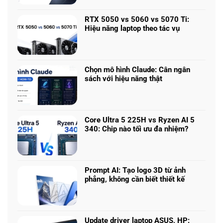
có
bình
RTX 5050 vs 5060 vs 5070 Ti:
luận
Hiệu năng laptop theo tác vụ
ở
Không
Laptop
có
chơi
bình
game
luận
nhiều
Chọn mô hình Claude: Cân ngân
ở
phân
sách với hiệu năng thật
RTX
khúc
Không
5050
giá
có
vs
–
bình
5060
Làm
luận
vs
Core Ultra 5 225H vs Ryzen AI 5
sao
ở
5070
340: Chip nào tối ưu đa nhiệm?
để
Chọn
Ti:
Không
chọn
mô
Hiệu
có
cấu
hình
năng
bình
hình
Claude:
laptop
luận
phù
Cân
Prompt AI: Tạo logo 3D từ ảnh
theo
ở
hợp
ngân
phẳng, không cần biết thiết kế
tác
Core
sách
Không
vụ
Ultra
với
có
5
hiệu
bình
225H
năng
luận
vs
Update driver laptop ASUS, HP: