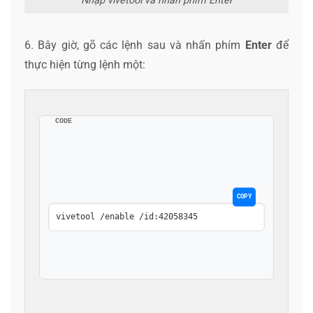
Nhập vivetool và nhấn phím Enter
6. Bây giờ, gõ các lệnh sau và nhấn phím
Enter
để
thực hiện từng lệnh một:
CODE
COPY
vivetool /enable /id:42058345