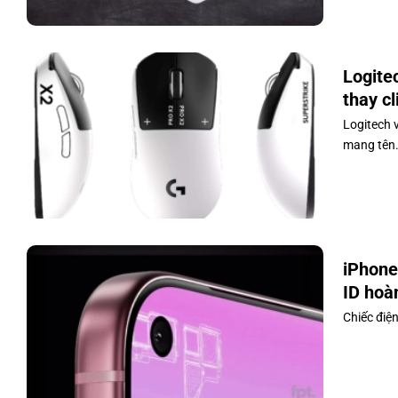
Logite
thay c
Logitech 
mang tên.
iPhone
ID hoà
Chiếc điện