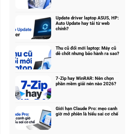
Không
Core
có
Ultra
bình
5
luận
225H
Update driver laptop ASUS, HP:
ở
vs
Auto Update hay tải từ web
Prompt
Ryzen
chính?
KIẾN THỨC - THỦ THUẬT
AI:
AI
Prompt AI: Tạo logo 3D từ ảnh phẳn
Không
Tạo
5
có
logo
kế
340:
bình
3D
Thu cũ đổi mới laptop: Máy cũ
Chip
luận
từ
dễ chốt nhưng bảo hành ra sao?
Logo phẳng vẫn có thể trông như vật thể chụp s
nào
ở
ảnh
Không
tối
Update
phẳng,
CONTINUE READING
có
ưu
driver
không
bình
đa
laptop
cần
luận
nhiệm?
ASUS,
7-Zip hay WinRAR: Nên chọn
biết
ở
HP:
phần mềm giải nén nào 2026?
thiết
Thu
Auto
Không
kế
cũ
Update
có
đổi
hay
bình
mới
tải
luận
laptop:
Giới hạn Claude Pro: mẹo canh
từ
ở
Máy
giờ mở phiên là hiểu sai cơ chế
web
7-
cũ
Không
chính?
Zip
dễ
có
hay
chốt
bình
WinRAR: