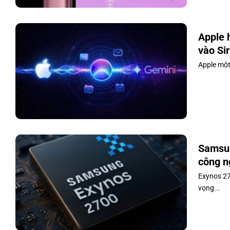
Apple 
vào Sir
Apple một 
Samsun
công n
Exynos 27
vọng...