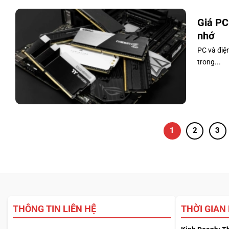
Giá PC
nhớ
PC và điệ
trong...
1
2
3
THÔNG TIN LIÊN HỆ
THỜI GIAN