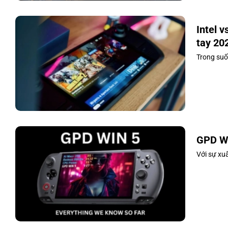
Intel 
tay 20
Trong suố
GPD Wi
Với sự xuấ