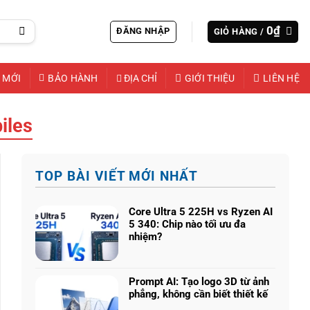
0
₫
ĐĂNG NHẬP
GIỎ HÀNG /
 MỚI
BẢO HÀNH
ĐỊA CHỈ
GIỚI THIỆU
LIÊN HỆ
iles
TOP BÀI VIẾT MỚI NHẤT
Core Ultra 5 225H vs Ryzen AI
5 340: Chip nào tối ưu đa
nhiệm?
Không
có
bình
Prompt AI: Tạo logo 3D từ ảnh
luận
phẳng, không cần biết thiết kế
ở