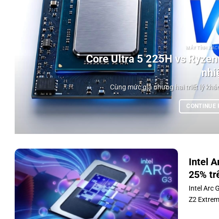
MÁY TÍNH XÁCH
Core Ultra 5 225H vs Ryzen 
nhi
Cùng mức giá nhưng hai triết lý khác
CONTINUE
Intel 
25% tr
Intel Arc
Z2 Extrem