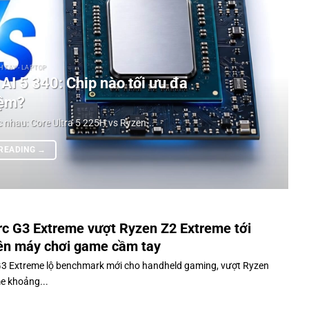
 TAY - LAPTOP
AI 5 340: Chip nào tối ưu đa
ệm?
 nhau: Core Ultra 5 225H vs Ryzen...
 READING
→
Arc G3 Extreme vượt Ryzen Z2 Extreme tới
ên máy chơi game cầm tay
 G3 Extreme lộ benchmark mới cho handheld gaming, vượt Ryzen
e khoảng...