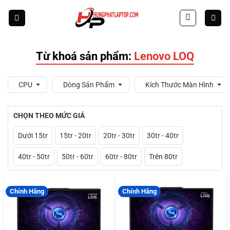
Skip
to
content
Từ khoá sản phẩm:
Lenovo LOQ
CPU
Dòng Sản Phẩm
Kích Thước Màn Hình
CHỌN THEO MỨC GIÁ
Dưới 15tr
15tr - 20tr
20tr - 30tr
30tr - 40tr
40tr - 50tr
50tr - 60tr
60tr - 80tr
Trên 80tr
Chính Hãng
Chính Hãng