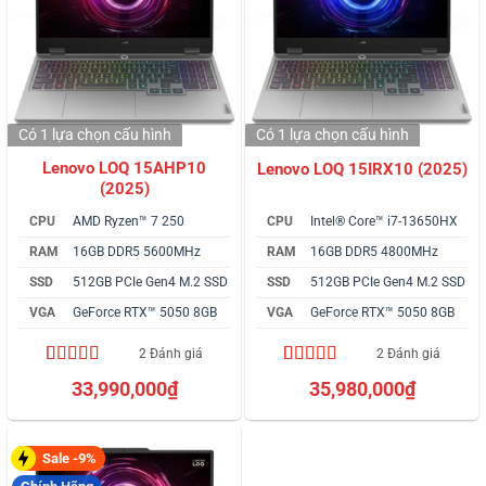
Có 1 lựa chọn
cấu hình
Có 1 lựa chọn
cấu hình
Lenovo LOQ 15AHP10
Lenovo LOQ 15IRX10 (2025)
(2025)
CPU
AMD Ryzen™ 7 250
CPU
Intel® Core™ i7-13650HX
RAM
16GB DDR5 5600MHz
RAM
16GB DDR5 4800MHz
SSD
512GB PCIe Gen4 M.2 SSD
SSD
512GB PCIe Gen4 M.2 SSD
VGA
GeForce RTX™ 5050 8GB
VGA
GeForce RTX™ 5050 8GB
2 Đánh giá
2 Đánh giá
5.00
2
trên 5
4.50
2
trên 5
33,990,000
₫
35,980,000
₫
dựa trên
dựa trên
đánh giá
đánh giá
Sale -9%