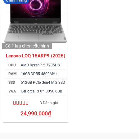
Chính Hãng
Có 1 lựa chọn
cấu hình
Lenovo LOQ 15ARP9 (2025)
CPU
AMD Ryzen™ 5 7235HS
RAM
16GB DDR5 4800MHz
SSD
512GB PCIe Gen4 M.2 SSD
VGA
GeForce RTX™ 3050 6GB
3 Đánh giá
4.33
3
trên 5
24,990,000
₫
dựa trên
đánh giá