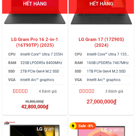
HẾT HÀNG
HẾT HÀNG
LG Gram Pro 16 2-in-1
LG Gram 17 (17Z90S)
(16T90TP) (2025)
(2024)
CPU
Intel® Core™ Ultra 7 255H
CPU
Intel® Core™ Ultra 7 155H vPro
RAM
32GB LPDDR5x 8400MHz
RAM
16GB LPDDR5x 7467MHz
SSD
2TB PCIe Gen4 M.2 SSD
SSD
1TB PCIe Gen4 M.2 SSD
VGA
Intel® Arc™ graphics
VGA
Intel® Arc™ graphics
4 Đánh giá
3 Đánh giá
4.50
4
trên 5
5.00
3
trên 5
Giá
27,000,000
₫
45,800,000
₫
dựa trên
dựa trên
gốc
42,800,000
₫
đánh giá
đánh giá
là:
Giá
45,800,000₫.
hiện
tại
là:
Sale -8%
42,800,000₫.