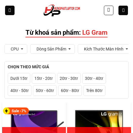
Skip
to
content
Từ khoá sản phẩm:
LG Gram
CPU
Dòng Sản Phẩm
Kích Thước Màn Hình
CHỌN THEO MỨC GIÁ
Dưới 15tr
15tr - 20tr
20tr - 30tr
30tr - 40tr
40tr - 50tr
50tr - 60tr
60tr - 80tr
Trên 80tr
Sale -7%