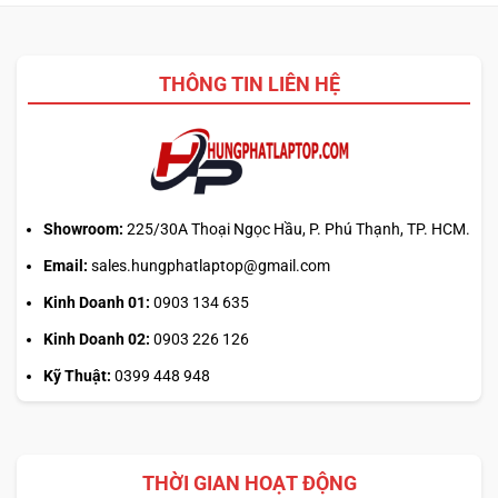
là:
18,000,000₫.
THÔNG TIN LIÊN HỆ
Showroom:
225/30A Thoại Ngọc Hầu, P. Phú Thạnh, TP. HCM.
Email:
sales.hungphatlaptop@gmail.com
Kinh Doanh 01:
0903 134 635
Kinh Doanh 02:
0903 226 126
Kỹ Thuật:
0399 448 948
THỜI GIAN HOẠT ĐỘNG