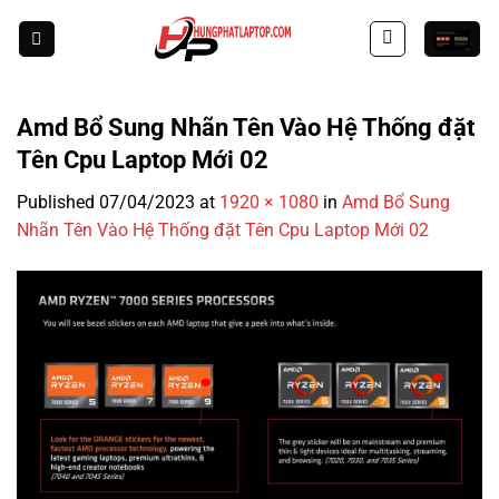
Skip
to
content
Amd Bổ Sung Nhãn Tên Vào Hệ Thống đặt
Tên Cpu Laptop Mới 02
Published
07/04/2023
at
1920 × 1080
in
Amd Bổ Sung
Nhãn Tên Vào Hệ Thống đặt Tên Cpu Laptop Mới 02