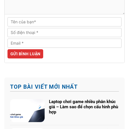
TOP BÀI VIẾT MỚI NHẤT
Laptop chơi game nhiều phân khúc
giá – Làm sao để chọn cấu hình phù
hợp
Không
có
bình