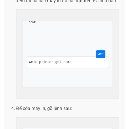
xem tất cả các máy in đã cài đặt trên PC của bạn:
CODE
COPY
wmic printer get name 
Để xóa máy in, gõ lệnh sau: