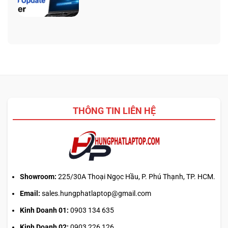
Không
AI:
5
có
Tạo
340:
bình
logo
Chip
luận
3D
nào
ở
từ
tối
Update
ảnh
ưu
driver
phẳng,
đa
laptop
không
nhiệm?
ASUS,
cần
HP:
biết
Auto
thiết
Update
kế
THÔNG TIN LIÊN HỆ
hay
tải
từ
web
chính?
Showroom:
225/30A Thoại Ngọc Hầu, P. Phú Thạnh, TP. HCM.
Email:
sales.hungphatlaptop@gmail.com
Kinh Doanh 01:
0903 134 635
Kinh Doanh 02:
0903 226 126