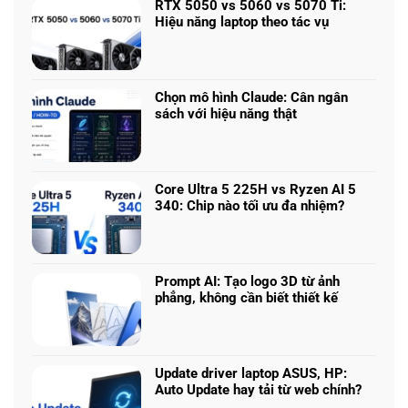
RTX 5050 vs 5060 vs 5070 Ti:
luận
Hiệu năng laptop theo tác vụ
ở
Không
Laptop
có
chơi
bình
game
luận
nhiều
Chọn mô hình Claude: Cân ngân
ở
phân
sách với hiệu năng thật
RTX
khúc
Không
5050
giá
có
vs
–
bình
5060
Làm
luận
vs
Core Ultra 5 225H vs Ryzen AI 5
sao
ở
5070
340: Chip nào tối ưu đa nhiệm?
để
Chọn
Ti:
Không
chọn
mô
Hiệu
có
cấu
hình
năng
bình
hình
Claude:
laptop
luận
phù
Cân
Prompt AI: Tạo logo 3D từ ảnh
theo
ở
hợp
ngân
phẳng, không cần biết thiết kế
tác
Core
sách
Không
vụ
Ultra
với
có
5
hiệu
bình
225H
năng
luận
vs
Update driver laptop ASUS, HP:
thật
ở
Ryzen
Auto Update hay tải từ web chính?
Prompt
AI