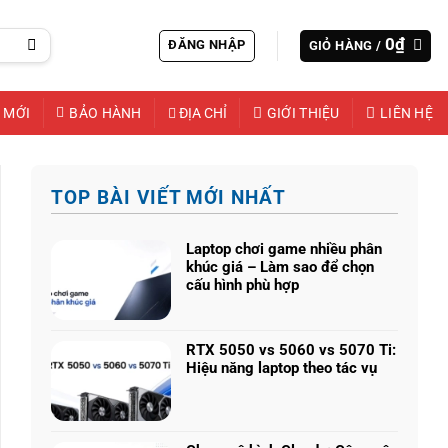
0
₫
ĐĂNG NHẬP
GIỎ HÀNG /
 MỚI
BẢO HÀNH
ĐỊA CHỈ
GIỚI THIỆU
LIÊN HỆ
TOP BÀI VIẾT MỚI NHẤT
Laptop chơi game nhiều phân
khúc giá – Làm sao để chọn
cấu hình phù hợp
Không
có
bình
RTX 5050 vs 5060 vs 5070 Ti:
luận
Hiệu năng laptop theo tác vụ
ở
Không
Laptop
có
chơi
bình
game
luận