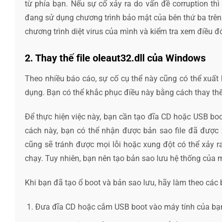
từ phía bạn. Nếu sự cố xảy ra do vấn đề corruption th
đang sử dụng chương trình bảo mật của bên thứ ba trên
chương trình diệt virus của mình và kiểm tra xem điều đ
2. Thay thế file oleaut32.dll của Windows
Theo nhiều báo cáo, sự cố cụ thể này cũng có thể xuất hi
dụng. Bạn có thể khắc phục điều này bằng cách thay thế 
Để thực hiện việc này, bạn cần tạo đĩa CD hoặc USB boo
cách này, bạn có thể nhận được bản sao file đã được 
cũng sẽ tránh được mọi lỗi hoặc xung đột có thể xảy r
chạy. Tuy nhiên, bạn nên tạo bản sao lưu hệ thống của m
Khi bạn đã tạo ổ boot và bản sao lưu, hãy làm theo các 
Đưa đĩa CD hoặc cắm USB boot vào máy tính của bạn 