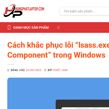
Skip
to
Tìm
kiếm:
content
DANH MỤC SẢN PHẨM
Cách khắc phục lỗi “lsass.ex
Component” trong Windows
ĐĂNG VÀO
22/09/2023
BỞI
PHÁT LÂM