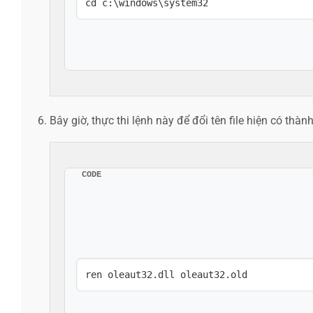
cd c:\windows\system32
Bây giờ, thực thi lệnh này để đổi tên file hiện có thàn
CODE
ren oleaut32.dll oleaut32.old