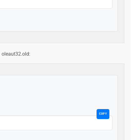
h oleaut32.old:
COPY