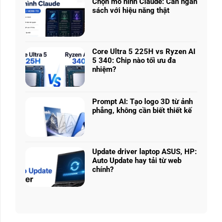
nhiều
Chọn mô hình Claude: Cân ngân
ở
phân
sách với hiệu năng thật
RTX
khúc
Không
5050
giá
có
vs
–
bình
5060
Làm
luận
vs
Core Ultra 5 225H vs Ryzen AI
sao
ở
5070
5 340: Chip nào tối ưu đa
để
Chọn
Ti:
nhiệm?
chọn
mô
Hiệu
Không
cấu
hình
năng
có
hình
Claude:
laptop
bình
phù
Cân
Prompt AI: Tạo logo 3D từ ảnh
theo
luận
hợp
ngân
phẳng, không cần biết thiết kế
tác
ở
sách
Không
vụ
Core
với
có
Ultra
hiệu
bình
5
năng
luận
225H
Update driver laptop ASUS, HP:
thật
ở
vs
Auto Update hay tải từ web
Prompt
Ryzen
chính?
AI:
AI
Không
Tạo
5
có
logo
340:
bình
3D
Chip
luận
từ
nào
ở
ảnh