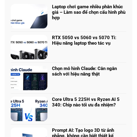
Laptop chơi game nhiều phân khúc
giá – Làm sao để chọn cấu hình phù
hợp
Không
có
bình
RTX 5050 vs 5060 vs 5070 Ti:
luận
Hiệu năng laptop theo tác vụ
ở
Không
Laptop
có
chơi
bình
game
luận
nhiều
Chọn mô hình Claude: Cân ngân
ở
phân
sách với hiệu năng thật
RTX
khúc
Không
5050
giá
có
vs
–
bình
5060
Làm
luận
vs
Core Ultra 5 225H vs Ryzen AI 5
sao
ở
5070
340: Chip nào tối ưu đa nhiệm?
để
Chọn
Ti:
Không
chọn
mô
Hiệu
có
cấu
hình
năng
bình
hình
Claude:
laptop
luận
phù
Cân
Prompt AI: Tạo logo 3D từ ảnh
theo
ở
hợp
ngân
phẳng, không cần biết thiết kế