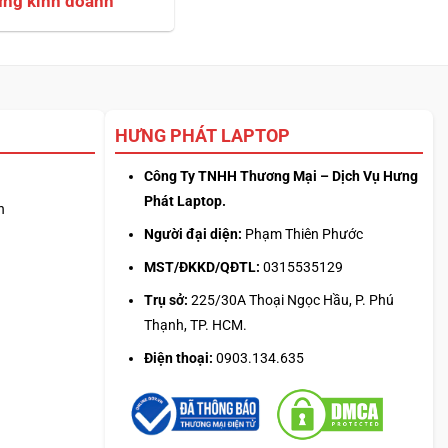
trên
 giá
HƯNG PHÁT LAPTOP
Công Ty TNHH Thương Mại – Dịch Vụ Hưng
Phát Laptop.
n
Người đại diện:
Phạm Thiên Phước
MST/ĐKKD/QĐTL:
0315535129
Trụ sở:
225/30A Thoại Ngọc Hầu, P. Phú
Thạnh, TP. HCM.
Điện thoại:
0903.134.635