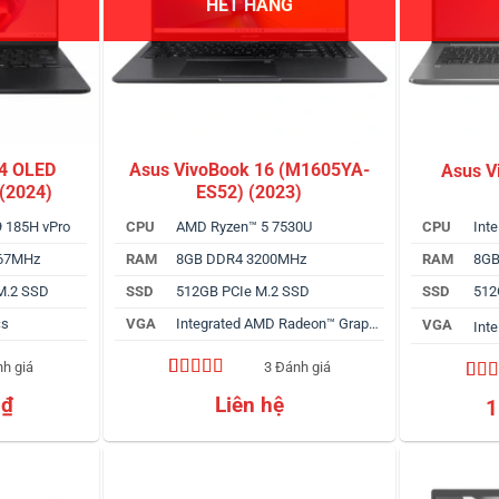
HẾT HÀNG
14 OLED
Asus VivoBook 16 (M1605YA-
Asus V
(2024)
ES52) (2023)
 9 185H vPro
CPU
AMD Ryzen™ 5 7530U
CPU
Int
467MHz
RAM
8GB DDR4 3200MHz
RAM
8GB
M.2 SSD
SSD
512GB PCIe M.2 SSD
SSD
512
cs
VGA
Integrated AMD Radeon™ Graphics
VGA
Inte
nh giá
3 Đánh giá
4.67
3
trên 5
4.50
4
0
₫
Liên hệ
1
dựa trên
dựa 
đánh giá
đánh