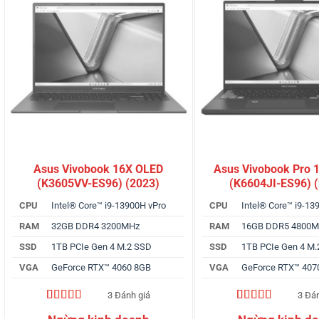
Asus Vivobook 16X OLED
Asus Vivobook Pro 
(K3605VV-ES96) (2023)
(K6604JI-ES96) 
CPU
Intel® Core™ i9-13900H vPro
CPU
Intel® Core™ i9-13
RAM
32GB DDR4 3200MHz
RAM
16GB DDR5 4800
SSD
1TB PCIe Gen 4 M.2 SSD
SSD
1TB PCIe Gen 4 M
VGA
GeForce RTX™ 4060 8GB
VGA
GeForce RTX™ 407
3 Đánh giá
3 Đá
4.67
3
trên 5
4.67
3
trên 5