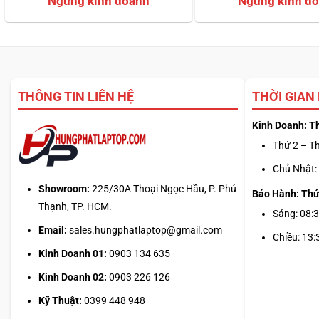
dựa trên
dựa trên
đánh giá
đánh giá
THÔNG TIN LIÊN HỆ
THỜI GIAN
Kinh Doanh: T
Thứ 2 – Th
Chủ Nhật: 
Showroom:
225/30A Thoại Ngọc Hầu, P. Phú
Bảo Hành: Thứ
Thạnh, TP. HCM.
Sáng: 08:3
Email:
sales.hungphatlaptop@gmail.com
Chiều: 13:
Kinh Doanh 01:
0903 134 635
Kinh Doanh 02:
0903 226 126
Kỹ Thuật:
0399 448 948