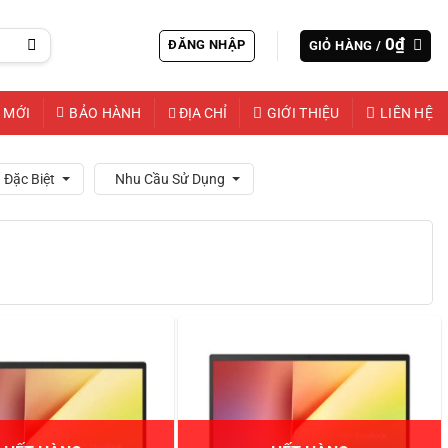
0
₫
ĐĂNG NHẬP
GIỎ HÀNG /
 MỚI
BẢO HÀNH
ĐỊA CHỈ
GIỚI THIỆU
LIÊN HỆ
 Đặc Biệt
Nhu Cầu Sử Dụng