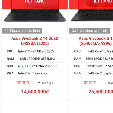
HẾT HÀNG
HẾT HÀNG
Có 1 lựa chọn
cấu hình
Có 1 lựa chọn
cấu hình
Asus Vivobook S 14 OLED
Asus Vivobook S 
Q423SA (2025)
(S5406MA-AS96) 
CPU
Intel® Core™ Ultra 5 226V
CPU
Intel® Core™ Ultra
RAM
16GB LPDDR5x 8533MHz
RAM
16GB LPDDR5x 7
SSD
512GB PCIe Gen4 M.2 SSD
SSD
512GB PCIe Gen4 
VGA
Intel® Arc™ graphics
VGA
Intel® Arc™ graphi
2 Đánh giá
3 Đá
5.00
2
trên 5
4.67
3
trên 5
14,500,000
₫
25,500,00
dựa trên
dựa trên
đánh giá
đánh giá