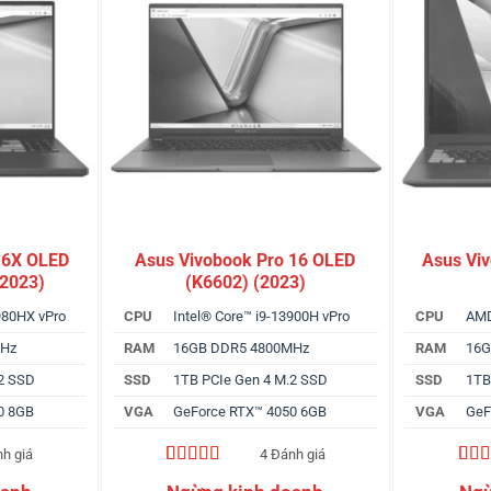
16X OLED
Asus Vivobook Pro 16 OLED
Asus Vi
(2023)
(K6602) (2023)
980HX vPro
CPU
Intel® Core™ i9-13900H vPro
CPU
AMD
MHz
RAM
16GB DDR5 4800MHz
RAM
16G
.2 SSD
SSD
1TB PCIe Gen 4 M.2 SSD
SSD
1TB
0 8GB
VGA
GeForce RTX™ 4050 6GB
VGA
GeF
nh giá
4 Đánh giá
4.75
4
trên 5
5.00
3