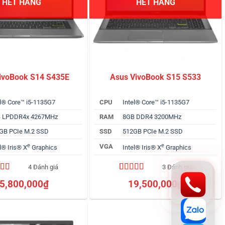
HẾT HÀNG
HẾT HÀNG
ivoBook S14 S435E
Asus VivoBook S15 S533
el® Core™ i5-1135G7
CPU
Intel® Core™ i5-1135G7
 LPDDR4x 4267MHz
RAM
8GB DDR4 3200MHz
GB PCIe M.2 SSD
SSD
512GB PCIe M.2 SSD
e
e
VGA
l® Iris® X
Graphics
Intel® Iris® X
Graphics
4 Đánh giá
3 Đánh giá
trên 5
4.67
3
trên 5
5,800,000
₫
19,500,000
₫
trên
dựa trên
 giá
đánh giá