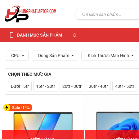
Skip
to
Tìm
kiếm:
content
DANH MỤC SẢN PHẨM
CPU
Dòng Sản Phẩm
Kích Thước Màn Hình
CHỌN THEO MỨC GIÁ
Dưới 15tr
15tr - 20tr
20tr - 30tr
30tr - 40tr
40tr - 50tr
Sale -14%