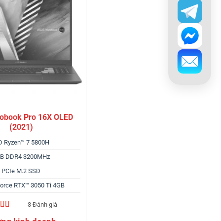
vobook Pro 16X OLED
(2021)
 Ryzen™ 7 5800H
B DDR4 3200MHz
 PCIe M.2 SSD
orce RTX™ 3050 Ti 4GB
3 Đánh giá
trên 5