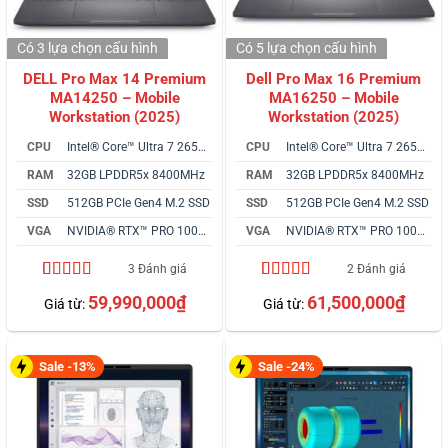
Có 3 lựa chọn
cấu hình
Có 5 lựa chọn
cấu hình
DELL Pro Max 14 Premium
Dell Pro Max 16 Premium
MA14250 – Mobile
MA16250 – Mobile
Workstation (2025)
Workstation (2025)
CPU
Intel® Core™ Ultra 7 265H vPro
CPU
Intel® Core™ Ultra 7 265H vPro
RAM
32GB LPDDR5x 8400MHz
RAM
32GB LPDDR5x 8400MHz
SSD
512GB PCIe Gen4 M.2 SSD
SSD
512GB PCIe Gen4 M.2 SSD
VGA
NVIDIA® RTX™ PRO 1000 8GB
VGA
NVIDIA® RTX™ PRO 1000 8GB
3 Đánh giá
2 Đánh giá
5.00
3
trên 5
4.50
2
trên 5
59,990,000
₫
61,500,000
₫
Giá từ:
Giá từ:
dựa trên
dựa trên
đánh giá
đánh giá
Sale -13%
Sale -24%