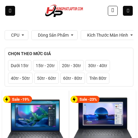
Skip
to
content
CPU
Dòng Sản Phẩm
Kích Thước Màn Hình
CHỌN THEO MỨC GIÁ
Dưới 15tr
15tr - 20tr
20tr - 30tr
30tr - 40tr
40tr - 50tr
50tr - 60tr
60tr - 80tr
Trên 80tr
Sale -19%
Sale -23%