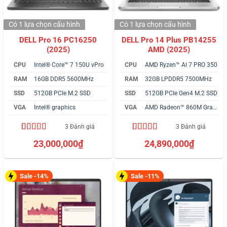
Có 1 lựa chọn
cấu hình
Có 1 lựa chọn
cấu hình
DELL Pro 16 PC16250
DELL Pro 14 Plus PB14255
(2025)
AMD (2025)
CPU
Intel® Core™ 7 150U vPro
CPU
AMD Ryzen™ AI 7 PRO 350
RAM
16GB DDR5 5600MHz
RAM
32GB LPDDR5 7500MHz
SSD
512GB PCIe M.2 SSD
SSD
512GB PCIe Gen4 M.2 SSD
VGA
Intel® graphics
VGA
AMD Radeon™ 860M Graphics
3 Đánh giá
3 Đánh giá
4.33
3
trên 5
4.33
3
trên 5
23,000,000
₫
24,890,000
₫
dựa trên
dựa trên
đánh giá
đánh giá
Sale -14%
Sale -11%