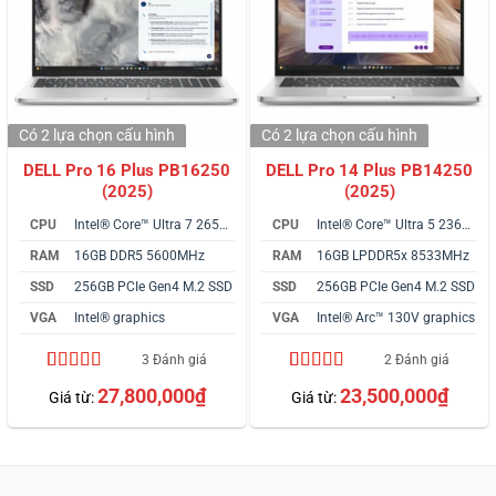
Có 2 lựa chọn
cấu hình
Có 2 lựa chọn
cấu hình
DELL Pro 16 Plus PB16250
DELL Pro 14 Plus PB14250
(2025)
(2025)
CPU
Intel® Core™ Ultra 7 265U vPro
CPU
Intel® Core™ Ultra 5 236V vPro
RAM
16GB DDR5 5600MHz
RAM
16GB LPDDR5x 8533MHz
SSD
256GB PCIe Gen4 M.2 SSD
SSD
256GB PCIe Gen4 M.2 SSD
VGA
Intel® graphics
VGA
Intel® Arc™ 130V graphics
3 Đánh giá
2 Đánh giá
5.00
3
trên 5
4.50
2
trên 5
27,800,000
₫
23,500,000
₫
Giá từ:
Giá từ:
dựa trên
dựa trên
đánh giá
đánh giá