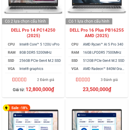
Có 2 lựa chọn
cấu hình
Có 1 lựa chọn
cấu hình
DELL Pro 14 PC14250
DELL Pro 16 Plus PB16255
(2025)
AMD (2025)
CPU
Intel® Core™ 5 120U vPro
CPU
AMD Ryzen™ AI 5 Pro 340
RAM
8GB DDR5 5200MHz
RAM
16GB LPDDR5 7500MHz
SSD
256GB PCIe Gen4 M.2 SSD
SSD
512GB PCIe Gen4 M.2 SSD
VGA
Intel® graphics
VGA
AMD Radeon™ 840M Graphics
2 Đánh giá
3 Đánh giá
5.00
2
trên 5
5.00
3
trên 5
12,800,000
₫
23,500,000
₫
Giá từ:
dựa trên
dựa trên
đánh giá
đánh giá
Sale -18%