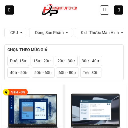
Skip
to
content
CPU
Dòng Sản Phẩm
Kích Thước Màn Hình
CHỌN THEO MỨC GIÁ
Dưới 15tr
15tr - 20tr
20tr - 30tr
30tr - 40tr
40tr - 50tr
50tr - 60tr
60tr - 80tr
Trên 80tr
Sale -8%