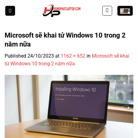
Skip
to
content
Microsoft sẽ khai tử Windows 10 trong 2
năm nữa
Published
24/10/2023
at
1162 × 652
in
Microsoft sẽ khai
tử Windows 10 trong 2 năm nữa