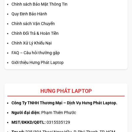
Chính sách Bảo Mật Thông Tin
Quy Định Bảo Hành
Chính sách Vận Chuyển
Chính Đổi Trả & Hoàn Tiền
Chính Xử Lý Khiếu Nại
FAQ – Câu hỏi thường gặp
Giới thiệu Hưng Phát Laptop
HƯNG PHÁT LAPTOP
Công Ty TNHH Thương Mại – Dịch Vụ Hưng Phát Laptop.
Người đại diện:
Phạm Thiên Phước
MST/ĐKKD/QĐTL:
0315535129
Trụ sở:
225/30A Thoại Ngọc Hầu, P. Phú Thạnh, TP. HCM.