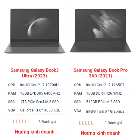
Samsung Galaxy Book3
Samsung Galaxy Book Pro
Ultra (2023)
360 (2021)
CPU
Intel® Core™ i7-13700H
CPU
Intel® Core™ i7-1165G7
RAM
16GB LPDDR5 6400MHz
RAM
16GB DDR4 4267MHz
SSD
1TB PCIe Gen4 M.2 SSD
SSD
512GB PCIe M.2 SSD
VGA
GeForce RTX™ 4050 6GB
e
VGA
Intel® Iris® X
Graphics
3 Đánh giá
3 Đánh giá
4.67
3
trên 5
4.67
3
trên 5
dựa trên
dựa trên