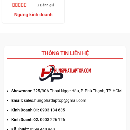
3 Đánh giá
5.00
3
trên 5
dựa trên
đánh giá
THÔNG TIN LIÊN HỆ
Showroom:
225/30A Thoại Ngọc Hầu, P. Phú Thạnh, TP. HCM.
Email:
sales.hungphatlaptop@gmail.com
Kinh Doanh 01:
0903 134 635
Kinh Doanh 02:
0903 226 126
Kỹ Thuật:
0399 448 948