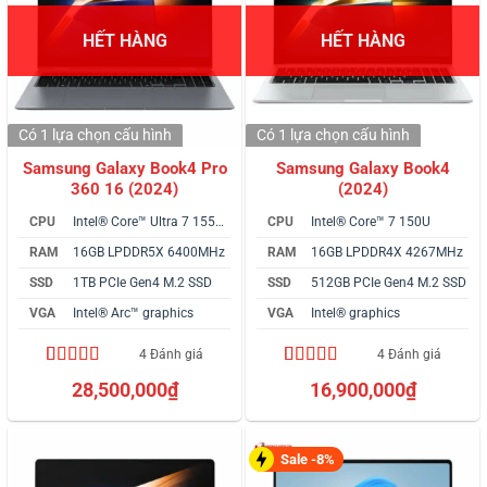
HẾT HÀNG
HẾT HÀNG
Có 1 lựa chọn
cấu hình
Có 1 lựa chọn
cấu hình
Samsung Galaxy Book4 Pro
Samsung Galaxy Book4
360 16 (2024)
(2024)
CPU
Intel® Core™ Ultra 7 155H vPro
CPU
Intel® Core™ 7 150U
RAM
16GB LPDDR5X 6400MHz
RAM
16GB LPDDR4X 4267MHz
SSD
1TB PCIe Gen4 M.2 SSD
SSD
512GB PCIe Gen4 M.2 SSD
VGA
Intel® Arc™ graphics
VGA
Intel® graphics
4 Đánh giá
4 Đánh giá
5.00
4
trên 5
5.00
4
trên 5
28,500,000
₫
16,900,000
₫
dựa trên
dựa trên
đánh giá
đánh giá
Sale -8%