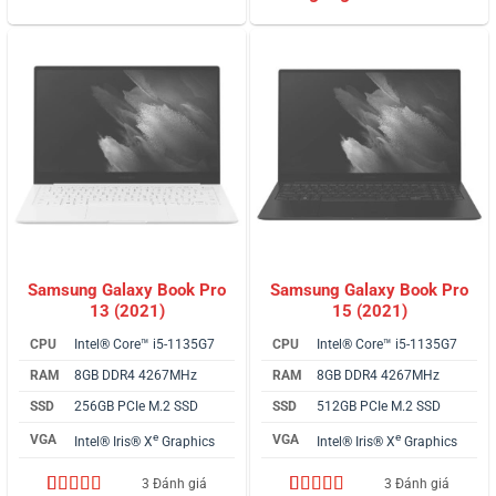
đánh giá
đánh giá
Samsung Galaxy Book Pro
Samsung Galaxy Book Pro
13 (2021)
15 (2021)
CPU
Intel® Core™ i5-1135G7
CPU
Intel® Core™ i5-1135G7
RAM
8GB DDR4 4267MHz
RAM
8GB DDR4 4267MHz
SSD
256GB PCIe M.2 SSD
SSD
512GB PCIe M.2 SSD
e
e
VGA
VGA
Intel® Iris® X
Graphics
Intel® Iris® X
Graphics
3 Đánh giá
3 Đánh giá