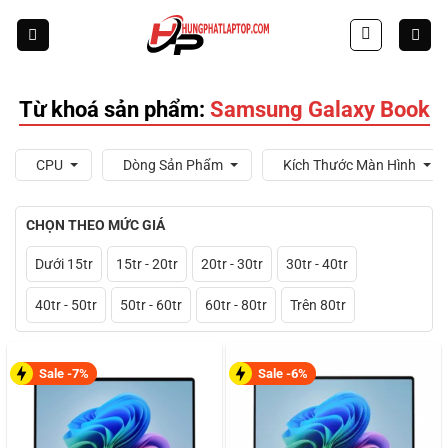
Skip
to
content
Từ khoá sản phẩm:
Samsung Galaxy Book
CPU
Dòng Sản Phẩm
Kích Thước Màn Hình
CHỌN THEO MỨC GIÁ
Dưới 15tr
15tr - 20tr
20tr - 30tr
30tr - 40tr
40tr - 50tr
50tr - 60tr
60tr - 80tr
Trên 80tr
Sale -7%
Sale -6%