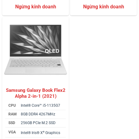
5.00
3
trên 5
5.00
3
trên 5
dựa trên
dựa trên
đánh giá
đánh giá
Samsung Galaxy Book Flex2
Alpha 2-in-1 (2021)
CPU
Intel® Core™ i5-1135G7
RAM
8GB DDR4 4267MHz
SSD
256GB PCIe M.2 SSD
e
VGA
Intel® Iris® X
Graphics