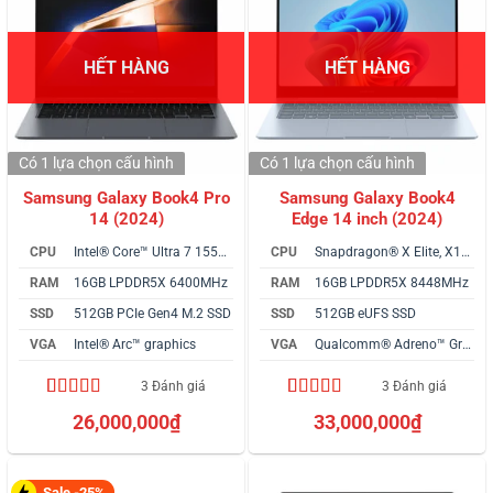
HẾT HÀNG
HẾT HÀNG
Có 1 lựa chọn
cấu hình
Có 1 lựa chọn
cấu hình
Samsung Galaxy Book4 Pro
Samsung Galaxy Book4
14 (2024)
Edge 14 inch (2024)
CPU
Intel® Core™ Ultra 7 155H vPro
CPU
Snapdragon® X Elite, X1E-80-100
RAM
16GB LPDDR5X 6400MHz
RAM
16GB LPDDR5X 8448MHz
SSD
512GB PCIe Gen4 M.2 SSD
SSD
512GB eUFS SSD
VGA
Intel® Arc™ graphics
VGA
Qualcomm® Adreno™ Graphics
3 Đánh giá
3 Đánh giá
4.67
3
trên 5
4.67
3
trên 5
26,000,000
₫
33,000,000
₫
dựa trên
dựa trên
đánh giá
đánh giá
Sale -25%