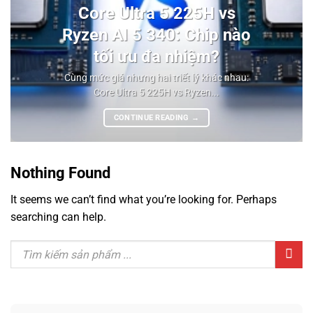
Core Ultra 5 225H vs
Ryzen AI 5 340: Chip nào
tối ưu đa nhiệm?
Cùng mức giá nhưng hai triết lý khác nhau:
Core Ultra 5 225H vs Ryzen...
CONTINUE READING
→
Nothing Found
It seems we can’t find what you’re looking for. Perhaps
searching can help.