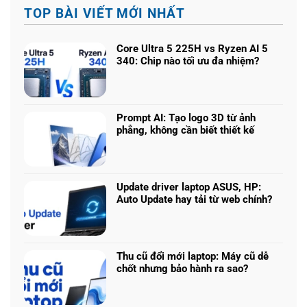
TOP BÀI VIẾT MỚI NHẤT
Core Ultra 5 225H vs Ryzen AI 5
340: Chip nào tối ưu đa nhiệm?
Không
có
bình
luận
Prompt AI: Tạo logo 3D từ ảnh
ở
phẳng, không cần biết thiết kế
Core
Không
Ultra
có
5
bình
225H
luận
vs
Update driver laptop ASUS, HP:
ở
Ryzen
Auto Update hay tải từ web chính?
Prompt
AI
Không
AI:
5
có
Tạo
340:
bình
logo
Chip
luận
3D
Thu cũ đổi mới laptop: Máy cũ dễ
nào
ở
từ
chốt nhưng bảo hành ra sao?
tối
Update
ảnh
Không
ưu
driver
phẳng,
có
đa
laptop
không