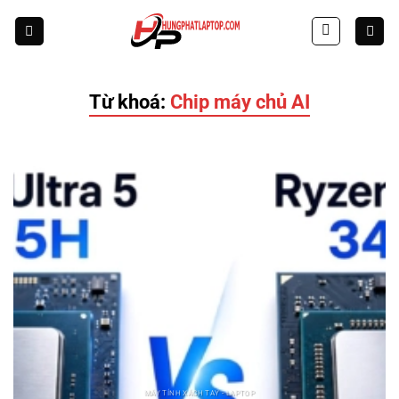
Skip
to
content
Từ khoá:
Chip máy chủ AI
MÁY TÍNH XÁCH TAY - LAPTOP