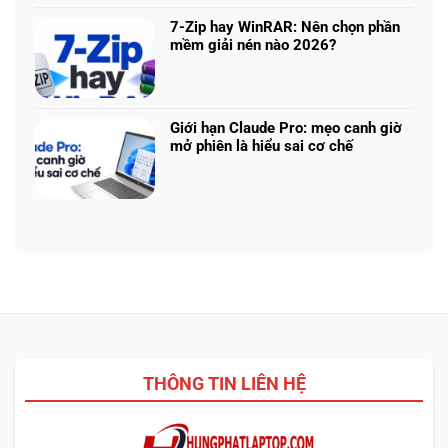
bình
nhiệm?
ASUS,
cần
luận
HP:
7-Zip hay WinRAR: Nên chọn phần
biết
ở
Auto
mềm giải nén nào 2026?
thiết
Thu
Update
Không
kế
cũ
hay
có
đổi
tải
bình
mới
từ
luận
laptop:
Giới hạn Claude Pro: mẹo canh giờ
web
ở
Máy
mở phiên là hiểu sai cơ chế
chính?
7-
cũ
Không
Zip
dễ
có
hay
chốt
bình
WinRAR:
nhưng
luận
Nên
bảo
ở
chọn
hành
Giới
phần
ra
hạn
mềm
sao?
Claude
giải
Pro:
nén
mẹo
nào
canh
2026?
giờ
THÔNG TIN LIÊN HỆ
mở
phiên
là
hiểu