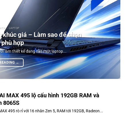
 TAY - LAPTOP
 khúc giá – Làm sao để chọn
 phù hợp
ời làm thiết kế đang cần một laptop...
 READING
→
AI MAX 495 lộ cấu hình 192GB RAM và
n 8065S
MAX 495 rò rỉ với 16 nhân Zen 5, RAM tới 192GB, Radeon...