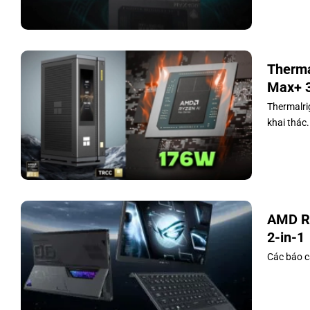
Therma
Max+ 
Thermalri
khai thác.
AMD Ry
2-in-1
Các báo c