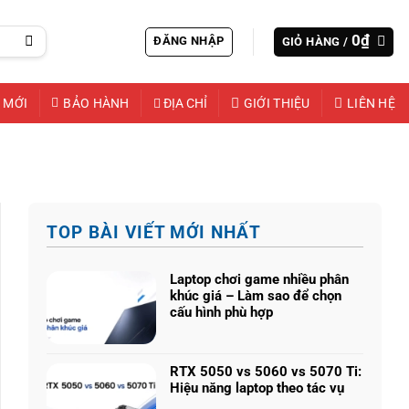
0
₫
ĐĂNG NHẬP
GIỎ HÀNG /
 MỚI
BẢO HÀNH
ĐỊA CHỈ
GIỚI THIỆU
LIÊN HỆ
TOP BÀI VIẾT MỚI NHẤT
Laptop chơi game nhiều phân
khúc giá – Làm sao để chọn
cấu hình phù hợp
Không
có
bình
RTX 5050 vs 5060 vs 5070 Ti:
luận
Hiệu năng laptop theo tác vụ
ở