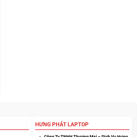
HƯNG PHÁT LAPTOP
Công Ty TNHH Thương Mại – Dịch Vụ Hưng