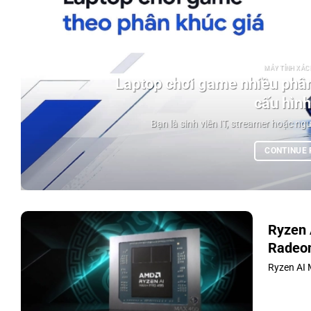
MÁY TÍNH XÁCH
Laptop chơi game nhiều phân
cấu hình
Bạn là sinh viên IT, streamer hoặc ngư
CONTINUE
Ryzen 
Radeo
Ryzen AI 