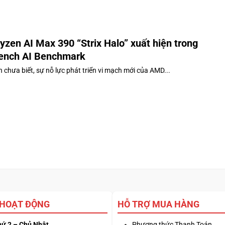
zen AI Max 390 “Strix Halo” xuất hiện trong
ench AI Benchmark
 chưa biết, sự nỗ lực phát triển vi mạch mới của AMD...
 HOẠT ĐỘNG
HỖ TRỢ MUA HÀNG
hứ 2 – Chủ Nhật
Phương thức Thanh Toán