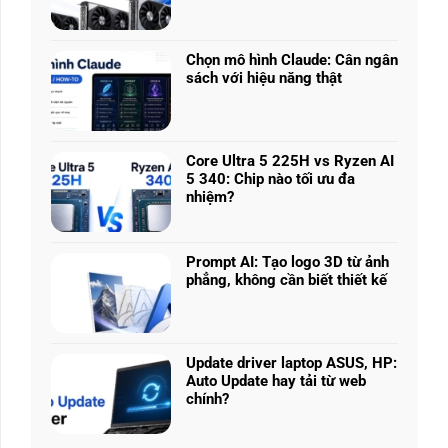
Không
Laptop
có
chơi
bình
game
luận
nhiều
Chọn mô hình Claude: Cân ngân
ở
phân
sách với hiệu năng thật
RTX
khúc
Không
5050
giá
có
vs
MÁY TÍNH XÁCH TAY - LAPT
–
bình
5060
RTX 5050 vs 5060 vs 5070 Ti: Hiệu 
Làm
luận
vs
Core Ultra 5 225H vs Ryzen AI
sao
ở
5070
5 340: Chip nào tối ưu đa
RTX 5070 mạnh hơn nhưng chưa chắc đáng tiền vớ
để
Chọn
Ti:
nhiệm?
chọn
mô
Hiệu
CONTINUE READING
Không
cấu
hình
năng
có
hình
Claude:
laptop
bình
phù
Cân
Prompt AI: Tạo logo 3D từ ảnh
theo
luận
hợp
ngân
phẳng, không cần biết thiết kế
tác
ở
sách
Không
vụ
Core
với
có
Ultra
hiệu
bình
5
năng
luận
225H
Update driver laptop ASUS, HP:
thật
ở
vs
Auto Update hay tải từ web
Prompt
Ryzen
chính?
AI:
AI
Không
Tạo
5
có
logo