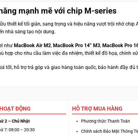
u năng mạnh mẽ với chip M-series
ữu thiết kế tối giản, sang trọng và hiệu năng vượt trội nhờ ch
ến nhà sáng tạo nội dung.
el như
MacBook Air M2
,
MacBook Pro 14” M3
,
MacBook Pro 1
hợp cho nhu cầu làm việc đa nhiệm, thiết kế đồ họa, chỉnh sử
 giá tốt, hỗ trợ trả góp và giao hàng toàn quốc, bảo hành đầy đủ
 HOẠT ĐỘNG
HỖ TRỢ MUA HÀNG
hứ 2 – Chủ Nhật
Phương thức Thanh Toán
ứ 7: 08:00 – 20:30
Chính sách Bảo Mật Thông Ti