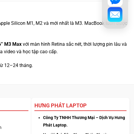
ip Apple Silicon M1, M2 và mới nhất là M3. MacBook luôn được
6” M3 Max
với màn hình Retina sắc nét, thời lượng pin lâu và
a video và học tập cao cấp.
 từ 12–24 tháng.
HƯNG PHÁT LAPTOP
Công Ty TNHH Thương Mại – Dịch Vụ Hưng
Phát Laptop.
n