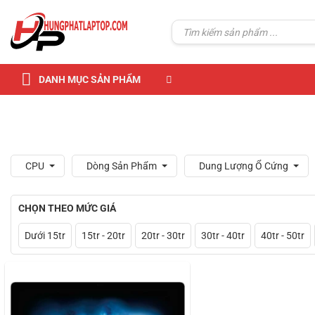
Skip
to
Tìm
kiếm:
content
DANH MỤC SẢN PHẨM
CPU
Dòng Sản Phẩm
Dung Lượng Ổ Cứng
CHỌN THEO MỨC GIÁ
Dưới 15tr
15tr - 20tr
20tr - 30tr
30tr - 40tr
40tr - 50tr