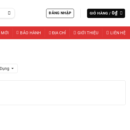
0
₫
ĐĂNG NHẬP
GIỎ HÀNG /
 MỚI
BẢO HÀNH
ĐỊA CHỈ
GIỚI THIỆU
LIÊN HỆ
 Dụng