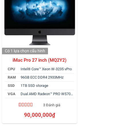
Có 1 lựa chọn
cấu hình
iMac Pro 27 inch (MQ2Y2)
CPU
Intel® Core™ Xeon W-3235 vPro
RAM
96GB ECC DDR4 2933MHz
SSD
1TB SSD storage
VGA
Dual AMD Radeon™ PRO W5700X 32GB
3 Đánh giá
5.00
3
trên 5
90,000,000
₫
dựa trên
đánh giá