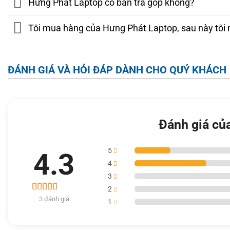
Hưng Phát Laptop có bán trả góp không?
luồng
, xung nhịp từ 3.2GHz tới 4.75GHz và 16MB bộ nhớ đệ
chơi game lẫn các tác vụ đa nhiệm, học tập, dựng nội dung 
Tôi mua hàng của Hưng Phát Laptop, sau này tôi 
GPU này.
ĐÁNH GIÁ VÀ HỎI ĐÁP DÀNH CHO QUÝ KHÁCH
Đánh giá củ
5
4.3
4
3
2
3
3 đánh giá
4.3
1
trên 5 dựa
trên
đánh
giá