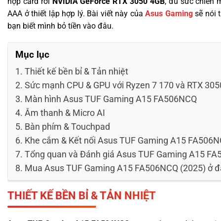
hợp card rời
NVIDIA GeForce RTX 3050 4GB
, đủ sức chiến
AAA ở thiết lập hợp lý. Bài viết này của
Asus Gaming
sẽ nói 
bạn biết mình bỏ tiền vào đâu.
Mục lục
Thiết kế bền bỉ & Tản nhiệt
Sức mạnh CPU & GPU với Ryzen 7 170 và RTX 305
Màn hình Asus TUF Gaming A15 FA506NCQ
Âm thanh & Micro AI
Bàn phím & Touchpad
Khe cắm & Kết nối Asus TUF Gaming A15 FA506
Tổng quan và Đánh giá Asus TUF Gaming A15 FA
Mua Asus TUF Gaming A15 FA506NCQ (2025) ở đâu 
THIẾT KẾ BỀN BỈ & TẢN NHIỆT