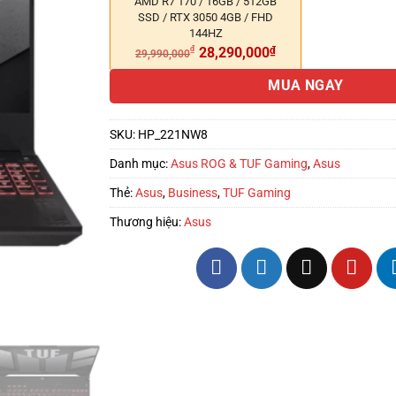
AMD R7 170 / 16GB / 512GB
SSD / RTX 3050 4GB / FHD
144HZ
₫
28,290,000
₫
29,990,000
MUA NGAY
SKU:
HP_221NW8
Danh mục:
Asus ROG & TUF Gaming
,
Asus
Thẻ:
Asus
,
Business
,
TUF Gaming
Thương hiệu:
Asus