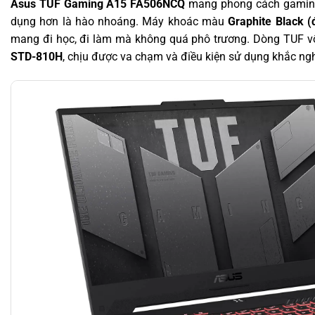
Asus TUF Gaming A15 FA506NCQ
mang phong cách gaming 
dụng hơn là hào nhoáng. Máy khoác màu
Graphite Black (
mang đi học, đi làm mà không quá phô trương. Dòng TUF v
STD-810H
, chịu được va chạm và điều kiện sử dụng khắc ng