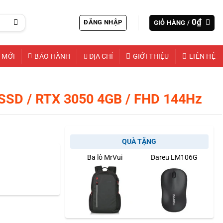
0
₫
ĐĂNG NHẬP
GIỎ HÀNG /
 MỚI
BẢO HÀNH
ĐỊA CHỈ
GIỚI THIỆU
LIÊN HỆ
SSD / RTX 3050 4GB / FHD 144Hz
QUÀ TẶNG
Ba lô MrVui
Dareu LM106G