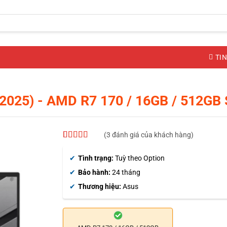
TIN
2025)
- AMD R7 170 / 16GB / 512GB 
(
3
đánh giá của khách hàng)
4.33
3
trên 5
dựa trên
Tình trạng:
Tuỳ theo Option
đánh giá
Bảo hành:
24 tháng
Thương hiệu:
Asus