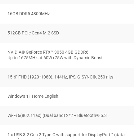
16GB DDR5 4800MHz
512GB PCIe Gen4 M.2 SSD
NVIDIA® GeForce RTX™ 3050 4GB GDDR6
Up to 1675MHz at 60W (75W with Dynamic Boost
15.6″ FHD (1920*1080), 144Hz, IPS, G-SYNC®, 250 nits
Windows 11 Home English
Wi-Fi 6(802.11ax) (Dual band) 2*2 + Bluetooth® 5.3
1 x USB 3.2 Gen 2 Type-C with support for DisplayPort™ (data