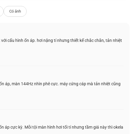
Có ảnh
 cấu hình ổn áp. hơi nặng tí nhưng thiết kế chắc chắn, tản nhiệt
Laptop 4GB GDDR6
. Đây là GPU gaming phổ
ổn áp, màn 144Hz nhìn phê cực. máy cứng cáp mà tản nhiệt cũng
Dưới đây là bảng thông số nhanh của máy để
 4.75GHz, 16MB L3, Zen 3+)
 áp cực kỳ. Mỗi tội màn hình hơi tối tí nhưng tầm giá này thì okela
DR6