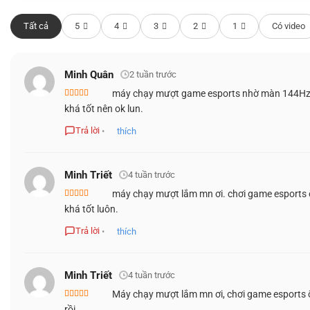
Tất cả
5
4
3
2
1
Có video
Minh Quân
2 tuần trước
máy chạy mượt game esports nhờ màn 144Hz với
Được xếp
khá tốt nên ok lun.
hạng
4
5
sao
Trả lời
•
thích
Minh Triết
4 tuần trước
Đảm nhiệm đồ họa là card rời
NVIDIA GeForce RTX 3050 
máy chạy mượt lắm mn ơi. chơi game esports 
thông, hỗ trợ ray tracing và công nghệ DLSS của NVIDIA. 
Được xếp
khá tốt luôn.
bạn nắm cấu hình tổng thể.
hạng
5
5 sao
Trả lời
•
thích
THÔNG SỐ
CHI TIẾT
CPU
Minh Triết
AMD Ryzen 7 170 (8 nhân / 16 luồng, 3.2 –
4 tuần trước
Máy chạy mượt lắm mn ơi, chơi game esports ổn
Card đồ họa
NVIDIA GeForce RTX 3050 Laptop 4GB GD
Được xếp
rồi.