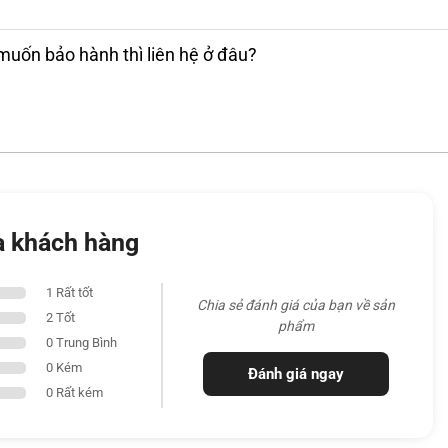
m L3. Đây là con chip 8 nhân đủ mạnh cho cả
cơ bản, không phải nút thắt cổ chai cho tầm
muốn bảo hành thì liên hệ ở đâu?
a khách hàng
1 Rất tốt
Chia sẻ đánh giá của bạn về sản
2 Tốt
phẩm
0 Trung Bình
0 Kém
Đánh giá ngay
0 Rất kém