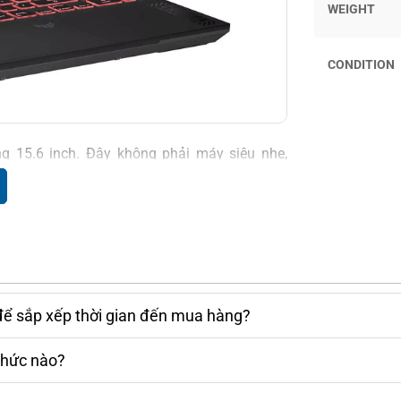
WEIGHT
CONDITION
ng 15.6 inch. Đây không phải máy siêu nhẹ,
ời cần một chiếc máy vừa chơi game vừa dùng
oát khí bố trí quanh thân máy, giúp giữ nhiệt
à RTX 3050 không quá nóng, nên hệ thống tản
y quạt lên mức ồn khó chịu ở chế độ thông
để sắp xếp thời gian đến mua hàng?
À RTX 3050
thức nào?
Ryzen 7 170
, kiến trúc Zen 3+, với
8 nhân 16