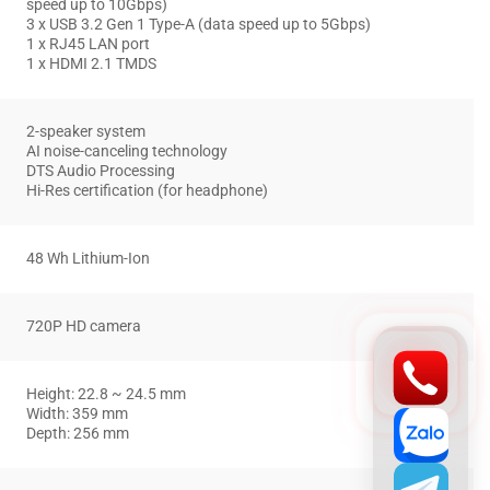
speed up to 10Gbps)
3 x USB 3.2 Gen 1 Type-A (data speed up to 5Gbps)
1 x RJ45 LAN port
1 x HDMI 2.1 TMDS
2-speaker system
AI noise-canceling technology
DTS Audio Processing
Hi-Res certification (for headphone)
48 Wh Lithium-Ion
720P HD camera
Height: 22.8 ~ 24.5 mm
Width: 359 mm
Depth: 256 mm