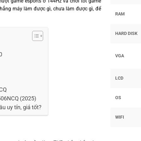
 mượt game esports ở 144Hz và chơi tốt game
thẳng máy làm được gì, chưa làm được gì, để
RAM
HARD DISK
0
VGA
LCD
NCQ
OS
506NCQ (2025)
uy tín, giá tốt?
WIFI