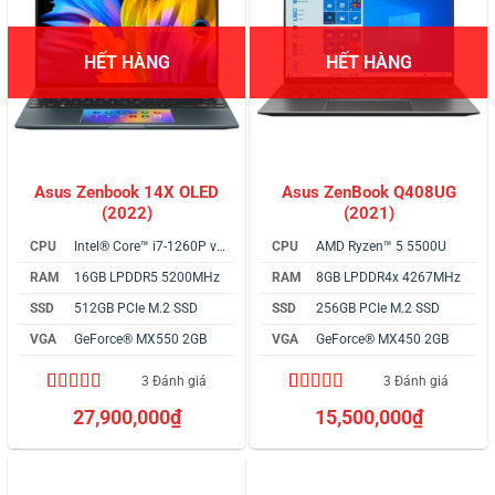
HẾT HÀNG
HẾT HÀNG
Asus Zenbook 14X OLED
Asus ZenBook Q408UG
(2022)
(2021)
CPU
Intel® Core™ i7-1260P vPro
CPU
AMD Ryzen™ 5 5500U
RAM
16GB LPDDR5 5200MHz
RAM
8GB LPDDR4x 4267MHz
SSD
512GB PCIe M.2 SSD
SSD
256GB PCIe M.2 SSD
VGA
GeForce® MX550 2GB
VGA
GeForce® MX450 2GB
3 Đánh giá
3 Đánh giá
4.67
3
trên 5
5.00
3
trên 5
27,900,000
₫
15,500,000
₫
dựa trên
dựa trên
đánh giá
đánh giá