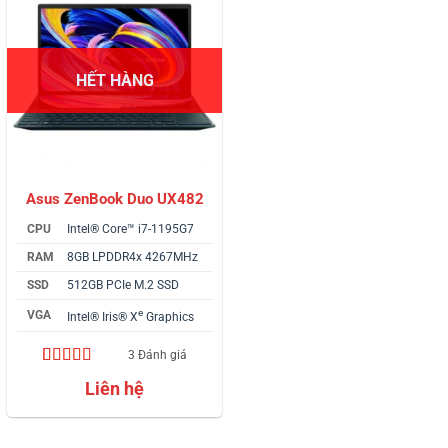
HẾT HÀNG
Asus ZenBook Duo UX482
CPU
Intel® Core™ i7-1195G7
RAM
8GB LPDDR4x 4267MHz
SSD
512GB PCIe M.2 SSD
e
VGA
Intel® Iris® X
Graphics
3 Đánh giá
5.00
3
trên 5
Liên hệ
dựa trên
đánh giá