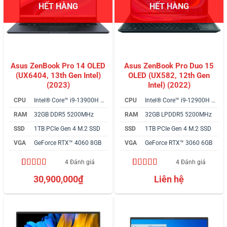
HẾT HÀNG
HẾT HÀNG
Asus ZenBook Pro 14 OLED
Asus ZenBook Pro Duo 15
(UX6404, 13th Gen Intel)
OLED (UX582, 12th Gen
(2023)
Intel) (2022)
CPU
Intel® Core™ i9-13900H vPro
CPU
Intel® Core™ i9-12900H vPro
RAM
32GB DDR5 5200MHz
RAM
32GB LPDDR5 5200MHz
SSD
1TB PCIe Gen 4 M.2 SSD
SSD
1TB PCIe Gen 4 M.2 SSD
VGA
GeForce RTX™ 4060 8GB
VGA
GeForce RTX™ 3060 6GB
4 Đánh giá
4 Đánh giá
4.75
4
trên 5
4.75
4
trên 5
30,900,000
₫
Liên hệ
dựa trên
dựa trên
đánh giá
đánh giá