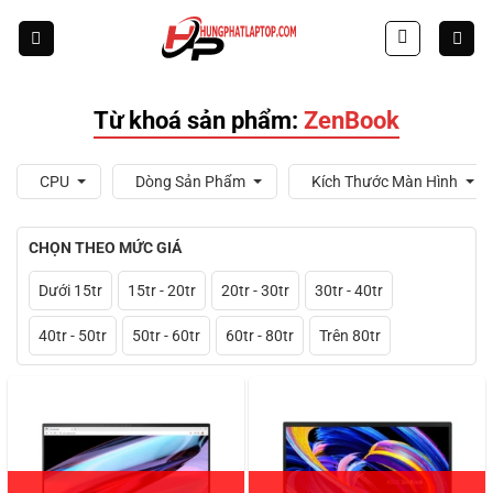
Skip
to
content
Từ khoá sản phẩm:
ZenBook
CPU
Dòng Sản Phẩm
Kích Thước Màn Hình
CHỌN THEO MỨC GIÁ
Dưới 15tr
15tr - 20tr
20tr - 30tr
30tr - 40tr
40tr - 50tr
50tr - 60tr
60tr - 80tr
Trên 80tr