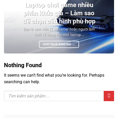
Laptop chơi game nhiều
phân khúc giá – Làm sao
để chọn cấu hình phù hợp
Bạn là sinh viên IT, streamer hoặc người làm
thiết kế đang cần một laptop...
CONTINUE READING
→
Nothing Found
It seems we can’t find what you’re looking for. Perhaps
searching can help.