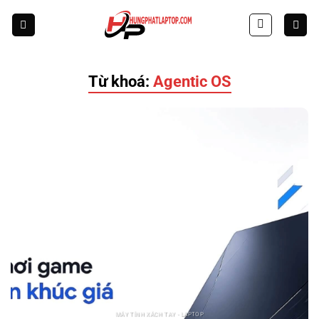
Skip
to
content
Từ khoá:
Agentic OS
MÁY TÍNH XÁCH TAY - LAPTOP