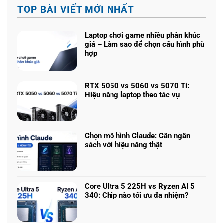
TOP BÀI VIẾT MỚI NHẤT
Laptop chơi game nhiều phân khúc
giá – Làm sao để chọn cấu hình phù
hợp
Không
có
bình
RTX 5050 vs 5060 vs 5070 Ti:
luận
Hiệu năng laptop theo tác vụ
ở
Không
Laptop
có
chơi
bình
game
luận
nhiều
Chọn mô hình Claude: Cân ngân
ở
phân
sách với hiệu năng thật
RTX
khúc
Không
5050
giá
có
vs
–
bình
5060
Làm
luận
vs
Core Ultra 5 225H vs Ryzen AI 5
sao
ở
5070
340: Chip nào tối ưu đa nhiệm?
để
Chọn
Ti:
Không
chọn
mô
Hiệu
có
cấu
hình
năng