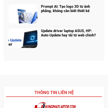
bình
hình
Claude:
laptop
luận
phù
Cân
Prompt AI: Tạo logo 3D từ ảnh
theo
ở
hợp
ngân
phẳng, không cần biết thiết kế
tác
Core
sách
Không
vụ
Ultra
với
có
5
hiệu
bình
225H
năng
luận
vs
Update driver laptop ASUS, HP:
thật
ở
Ryzen
Auto Update hay tải từ web chính?
Prompt
AI
Không
AI:
5
có
Tạo
340:
bình
logo
Chip
luận
3D
nào
ở
từ
tối
Update
ảnh
ưu
driver
phẳng,
đa
laptop
không
nhiệm?
ASUS,
cần
HP:
biết
Auto
thiết
Update
kế
THÔNG TIN LIÊN HỆ
hay
tải
từ
web