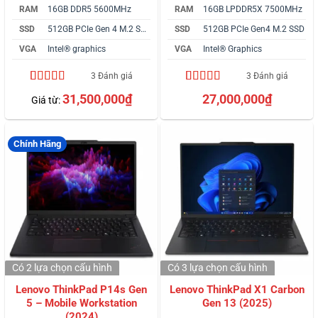
RAM
16GB DDR5 5600MHz
RAM
16GB LPDDR5X 7500MHz
SSD
512GB PCIe Gen 4 M.2 SSD
SSD
512GB PCIe Gen4 M.2 SSD
VGA
Intel® graphics
VGA
Intel® Graphics
3 Đánh giá
3 Đánh giá
4.67
3
trên 5
4.67
3
trên 5
31,500,000
₫
27,000,000
₫
Giá từ:
dựa trên
dựa trên
đánh giá
đánh giá
Chính Hãng
Có 2 lựa chọn
cấu hình
Có 3 lựa chọn
cấu hình
Lenovo ThinkPad P14s Gen
Lenovo ThinkPad X1 Carbon
5 – Mobile Workstation
Gen 13 (2025)
(2024)