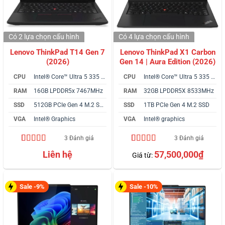
Có 2 lựa chọn
cấu hình
Có 4 lựa chọn
cấu hình
Lenovo ThinkPad T14 Gen 7
Lenovo ThinkPad X1 Carbon
(2026)
Gen 14 | Aura Edition (2026)
CPU
Intel® Core™ Ultra 5 335 vPro
CPU
Intel® Core™ Ultra 5 335 vPro
RAM
16GB LPDDR5x 7467MHz
RAM
32GB LPDDR5X 8533MHz
SSD
512GB PCIe Gen 4 M.2 SSD
SSD
1TB PCIe Gen 4 M.2 SSD
VGA
Intel® Graphics
VGA
Intel® graphics
3 Đánh giá
3 Đánh giá
5.00
3
trên 5
5.00
3
trên 5
Liên hệ
57,500,000
₫
Giá từ:
dựa trên
dựa trên
đánh giá
đánh giá
Sale -9%
Sale -10%