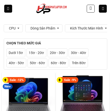
Skip
to
content
CPU
Dòng Sản Phẩm
Kích Thước Màn Hình
CHỌN THEO MỨC GIÁ
Dưới 15tr
15tr - 20tr
20tr - 30tr
30tr - 40tr
40tr - 50tr
50tr - 60tr
60tr - 80tr
Trên 80tr
Sale -12%
Sale -9%
New