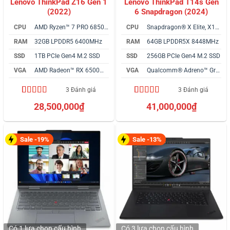
Lenovo ThinkPad Z16 Gen 1
Lenovo ThinkPad T14s Gen
(2022)
6 Snapdragon (2024)
CPU
AMD Ryzen™ 7 PRO 6850H
CPU
Snapdragon® X Elite, X1E-78-100
RAM
32GB LPDDR5 6400MHz
RAM
64GB LPDDR5X 8448MHz
SSD
1TB PCIe Gen4 M.2 SSD
SSD
256GB PCIe Gen4 M.2 SSD
VGA
AMD Radeon™ RX 6500M Graphics
VGA
Qualcomm® Adreno™ Graphics
3 Đánh giá
3 Đánh giá
5.00
3
trên 5
4.67
3
trên 5
28,500,000
₫
41,000,000
₫
dựa trên
dựa trên
đánh giá
đánh giá
Sale -19%
Sale -13%
Có 1 lựa chọn
cấu hình
Có 3 lựa chọn
cấu hình