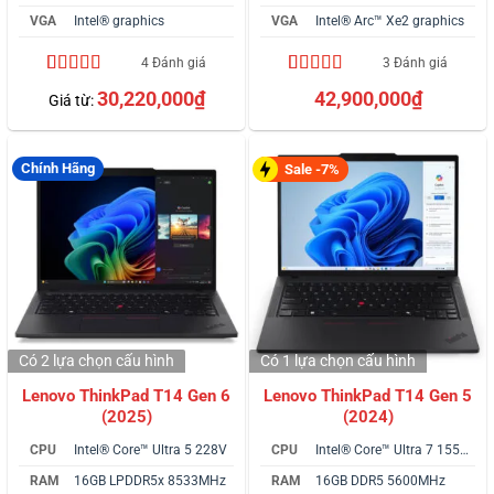
VGA
Intel® graphics
VGA
Intel® Arc™ Xe2 graphics
4 Đánh giá
3 Đánh giá
4.50
4
trên 5
4.67
3
trên 5
30,220,000
₫
42,900,000
₫
Giá từ:
dựa trên
dựa trên
đánh giá
đánh giá
Chính Hãng
Sale -7%
Có 2 lựa chọn
cấu hình
Có 1 lựa chọn
cấu hình
Lenovo ThinkPad T14 Gen 6
Lenovo ThinkPad T14 Gen 5
(2025)
(2024)
CPU
Intel® Core™ Ultra 5 228V
CPU
Intel® Core™ Ultra 7 155U vPro
RAM
16GB LPDDR5x 8533MHz
RAM
16GB DDR5 5600MHz