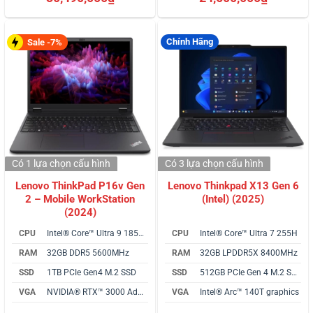
dựa trên
dựa trên
đánh giá
đánh giá
Chính Hãng
Sale -7%
Có 1 lựa chọn
cấu hình
Có 3 lựa chọn
cấu hình
Lenovo ThinkPad P16v Gen
Lenovo Thinkpad X13 Gen 6
2 – Mobile WorkStation
(Intel) (2025)
(2024)
CPU
Intel® Core™ Ultra 9 185H vPro
CPU
Intel® Core™ Ultra 7 255H
RAM
32GB DDR5 5600MHz
RAM
32GB LPDDR5X 8400MHz
SSD
1TB PCIe Gen4 M.2 SSD
SSD
512GB PCIe Gen 4 M.2 SSD
VGA
NVIDIA® RTX™ 3000 Ada 8GB
VGA
Intel® Arc™ 140T graphics