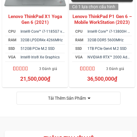
Có 1 lựa chọn
cấu hình
Lenovo ThinkPad X1 Yoga
Lenovo ThinkPad P1 Gen 6 –
Gen 6 (2021)
Mobile WorkStation (2023)
CPU
Intel® Core™ i7-1185G7 vPro
CPU
Intel® Core™ i7-13800H vPro
RAM
32GB LPDDR4x 4266MHz
RAM
32GB DDR5 5600MHz
SSD
512GB PCIe M.2 SSD
SSD
1TB PCIe Gen4 M.2 SSD
VGA
Intel® Iris® Xe Graphics
VGA
NVIDIA® RTX™ 2000 Ada 8GB
3 Đánh giá
3 Đánh giá
4.00
3
trên
5.00
3
trên 5
21,500,000
₫
36,500,000
₫
5 dựa trên
dựa trên
đánh giá
đánh giá
Tải Thêm Sản Phẩm