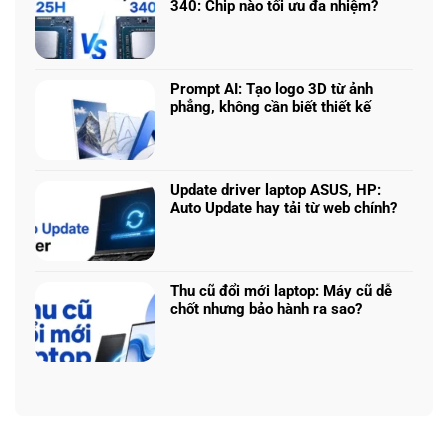
ở
340: Chip nào tối ưu đa nhiệm?
5070
Chọn
Ti:
Không
mô
Hiệu
có
hình
năng
bình
Claude:
laptop
luận
Prompt AI: Tạo logo 3D từ ảnh
Cân
theo
ở
phẳng, không cần biết thiết kế
ngân
tác
Core
sách
Không
vụ
Ultra
với
có
5
hiệu
bình
225H
năng
luận
Update driver laptop ASUS, HP:
vs
thật
ở
Auto Update hay tải từ web chính?
Ryzen
Prompt
AI
Không
AI:
5
có
Tạo
340:
bình
logo
Chip
luận
Thu cũ đổi mới laptop: Máy cũ dễ
3D
nào
ở
chốt nhưng bảo hành ra sao?
từ
tối
Update
ảnh
Không
ưu
driver
phẳng,
có
đa
laptop
không
bình
nhiệm?
ASUS,
cần
luận
HP:
biết
ở
Auto
thiết
Thu
Update
kế
cũ