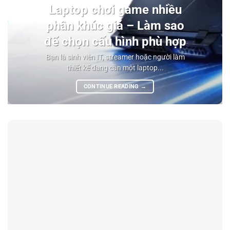
Laptop chơi game nhiều
phân khúc giá – Làm sao
để chọn cấu hình phù hợp
Bạn là sinh viên IT, streamer hoặc người làm
thiết kế đang cần một laptop...
CONTINUE READING
→