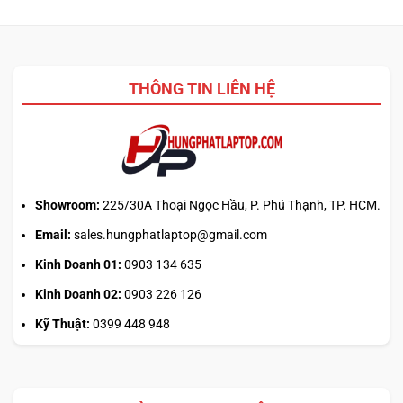
hay
đổi
tải
mới
từ
laptop:
web
Máy
chính?
cũ
THÔNG TIN LIÊN HỆ
dễ
chốt
nhưng
bảo
hành
ra
sao?
Showroom:
225/30A Thoại Ngọc Hầu, P. Phú Thạnh, TP. HCM.
Email:
sales.hungphatlaptop@gmail.com
Kinh Doanh 01:
0903 134 635
Kinh Doanh 02:
0903 226 126
Kỹ Thuật:
0399 448 948