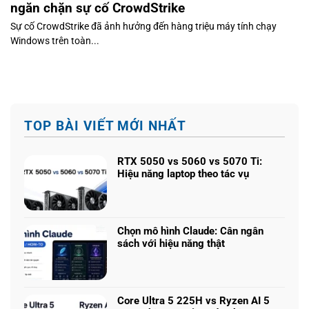
ngăn chặn sự cố CrowdStrike
Sự cố CrowdStrike đã ảnh hưởng đến hàng triệu máy tính chạy
Windows trên toàn...
TOP BÀI VIẾT MỚI NHẤT
RTX 5050 vs 5060 vs 5070 Ti:
Hiệu năng laptop theo tác vụ
Không
có
bình
luận
Chọn mô hình Claude: Cân ngân
ở
sách với hiệu năng thật
RTX
Không
5050
có
vs
bình
5060
luận
Core Ultra 5 225H vs Ryzen AI 5
vs