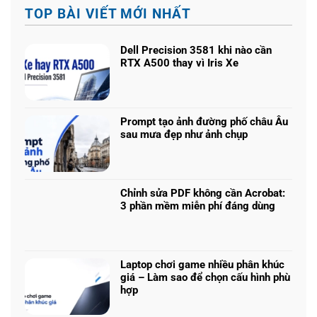
TOP BÀI VIẾT MỚI NHẤT
Dell Precision 3581 khi nào cần
RTX A500 thay vì Iris Xe
Không
có
bình
luận
Prompt tạo ảnh đường phố châu Âu
ở
sau mưa đẹp như ảnh chụp
Dell
Không
Precision
có
3581
bình
khi
luận
nào
Chỉnh sửa PDF không cần Acrobat:
ở
cần
3 phần mềm miễn phí đáng dùng
Prompt
RTX
Không
tạo
A500
có
ảnh
thay
bình
đường
vì
luận
phố
Laptop chơi game nhiều phân khúc
Iris
ở
châu
giá – Làm sao để chọn cấu hình phù
Xe
Chỉnh
Âu
hợp
sửa
sau
Không
PDF
mưa