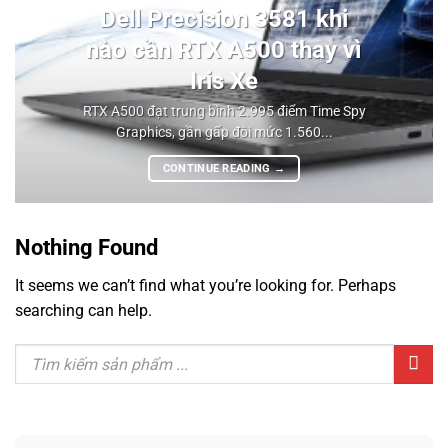
Dell Precision 3581 khi
nào cần RTX A500 thay vì
Iris Xe
RTX A500 đạt trung bình 2.995 điểm Time Spy
Graphics, gần gấp đôi mức 1.560...
CONTINUE READING
→
Nothing Found
It seems we can’t find what you’re looking for. Perhaps
searching can help.