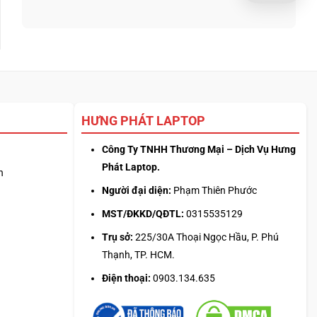
340:
bình
3D
Chip
luận
từ
nào
ở
ảnh
tối
Update
phẳng,
ưu
driver
không
đa
laptop
cần
nhiệm?
ASUS,
biết
HP:
thiết
Auto
kế
HƯNG PHÁT LAPTOP
Update
hay
tải
Công Ty TNHH Thương Mại – Dịch Vụ Hưng
từ
Phát Laptop.
web
n
chính?
Người đại diện:
Phạm Thiên Phước
MST/ĐKKD/QĐTL:
0315535129
Trụ sở:
225/30A Thoại Ngọc Hầu, P. Phú
Thạnh, TP. HCM.
Điện thoại:
0903.134.635