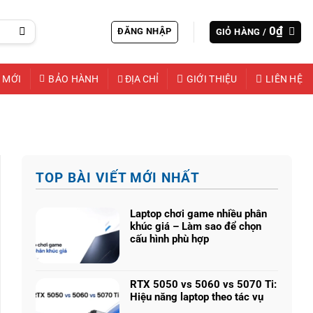
0
₫
ĐĂNG NHẬP
GIỎ HÀNG /
 MỚI
BẢO HÀNH
ĐỊA CHỈ
GIỚI THIỆU
LIÊN HỆ
TOP BÀI VIẾT MỚI NHẤT
Laptop chơi game nhiều phân
khúc giá – Làm sao để chọn
cấu hình phù hợp
Không
có
bình
RTX 5050 vs 5060 vs 5070 Ti:
luận
Hiệu năng laptop theo tác vụ
ở