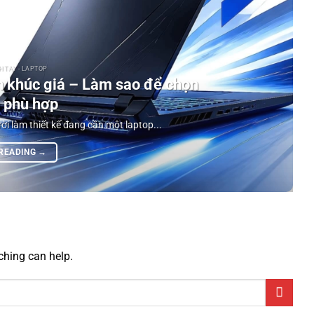
 TAY - LAPTOP
 khúc giá – Làm sao để chọn
 phù hợp
ời làm thiết kế đang cần một laptop...
 READING
→
ching can help.