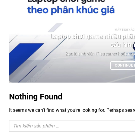
MÁY TÍNH XÁCH
Laptop chơi game nhiều phân
cấu hình
Bạn là sinh viên IT, streamer hoặc ngư
CONTINUE
Nothing Found
It seems we can’t find what you’re looking for. Perhaps sear