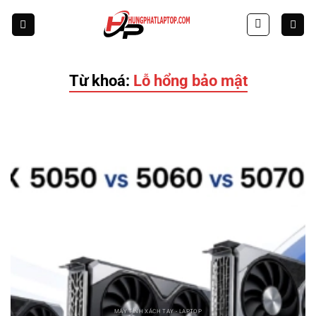
Skip
to
content
Từ khoá:
Lỗ hổng bảo mật
MÁY TÍNH XÁCH TAY - LAPTOP