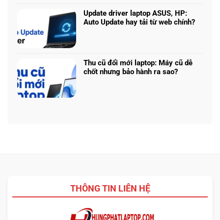
bình
225H
năng
luận
vs
Update driver laptop ASUS, HP:
thật
ở
Ryzen
Auto Update hay tải từ web chính?
Prompt
AI
Không
AI:
5
có
Tạo
340:
bình
logo
Chip
luận
3D
Thu cũ đổi mới laptop: Máy cũ dễ
nào
ở
từ
chốt nhưng bảo hành ra sao?
tối
Update
ảnh
Không
ưu
driver
phẳng,
có
đa
laptop
không
bình
nhiệm?
ASUS,
cần
luận
HP:
biết
ở
Auto
thiết
Thu
Update
kế
cũ
hay
đổi
tải
mới
từ
laptop:
web
Máy
chính?
cũ
THÔNG TIN LIÊN HỆ
dễ
chốt
nhưng
bảo