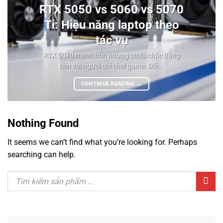
RTX 5050 vs 5060 vs 5070
Ti: Hiệu năng laptop theo
tác vụ
RTX 5070 mạnh hơn nhưng chưa chắc đáng
tiền với người chỉ chơi game. Đối...
CONTINUE READING
→
Nothing Found
It seems we can’t find what you’re looking for. Perhaps
searching can help.