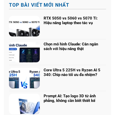
TOP BÀI VIẾT MỚI NHẤT
RTX 5050 vs 5060 vs 5070 Ti:
Hiệu năng laptop theo tác vụ
Không
có
bình
luận
Chọn mô hình Claude: Cân ngân
ở
sách với hiệu năng thật
RTX
Không
5050
có
vs
bình
5060
luận
vs
Core Ultra 5 225H vs Ryzen AI 5
ở
5070
340: Chip nào tối ưu đa nhiệm?
Chọn
Ti:
Không
mô
Hiệu
có
hình
năng
bình
Claude:
laptop
luận
Cân
Prompt AI: Tạo logo 3D từ ảnh
theo
ở
ngân
phẳng, không cần biết thiết kế
tác
Core
sách
Không
vụ
Ultra
với
có
5
hiệu