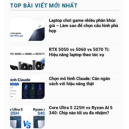
TOP BÀI VIẾT MỚI NHẤT
Laptop chơi game nhiều phân khúc
giá – Làm sao để chọn cấu hình phù
hợp
Không
có
bình
RTX 5050 vs 5060 vs 5070 Ti:
luận
Hiệu năng laptop theo tác vụ
ở
Không
Laptop
có
chơi
bình
game
luận
nhiều
Chọn mô hình Claude: Cân ngân
ở
phân
sách với hiệu năng thật
RTX
khúc
Không
5050
giá
có
vs
–
bình
5060
Làm
luận
vs
Core Ultra 5 225H vs Ryzen AI 5
sao
ở
5070
340: Chip nào tối ưu đa nhiệm?
để
Chọn
Ti:
Không
chọn
mô
Hiệu
có
cấu
hình
năng