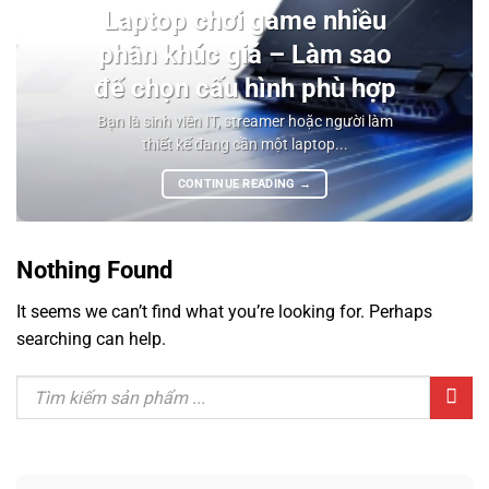
Laptop chơi game nhiều
phân khúc giá – Làm sao
để chọn cấu hình phù hợp
Bạn là sinh viên IT, streamer hoặc người làm
thiết kế đang cần một laptop...
CONTINUE READING
→
Nothing Found
It seems we can’t find what you’re looking for. Perhaps
searching can help.