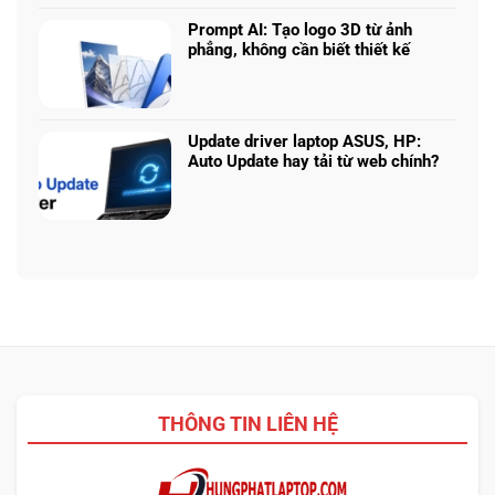
bình
hình
Claude:
laptop
luận
phù
Cân
Prompt AI: Tạo logo 3D từ ảnh
theo
ở
hợp
ngân
phẳng, không cần biết thiết kế
tác
Core
sách
Không
vụ
Ultra
với
có
5
hiệu
bình
225H
năng
luận
vs
Update driver laptop ASUS, HP:
thật
ở
Ryzen
Auto Update hay tải từ web chính?
Prompt
AI
Không
AI:
5
có
Tạo
340:
bình
logo
Chip
luận
3D
nào
ở
từ
tối
Update
ảnh
ưu
driver
phẳng,
đa
laptop
không
nhiệm?
ASUS,
cần
HP:
biết
Auto
thiết
Update
kế
THÔNG TIN LIÊN HỆ
hay
tải
từ
web