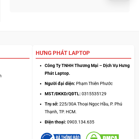
nhưng
luận
Nên
bảo
ở
chọn
hành
Giới
phần
ra
hạn
mềm
sao?
Claude
giải
Pro:
nén
mẹo
nào
canh
2026?
giờ
HƯNG PHÁT LAPTOP
mở
phiên
là
Công Ty TNHH Thương Mại – Dịch Vụ Hưng
hiểu
Phát Laptop.
sai
n
cơ
Người đại diện:
Phạm Thiên Phước
chế
MST/ĐKKD/QĐTL:
0315535129
Trụ sở:
225/30A Thoại Ngọc Hầu, P. Phú
Thạnh, TP. HCM.
Điện thoại:
0903.134.635