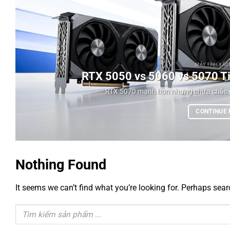
MÁY TÍNH XÁCH
RTX 5050 vs 5060 vs 5070 Ti:
RTX 5070 mạnh hơn nhưng chưa chắc đán
CONTINUE
Nothing Found
It seems we can’t find what you’re looking for. Perhaps sear