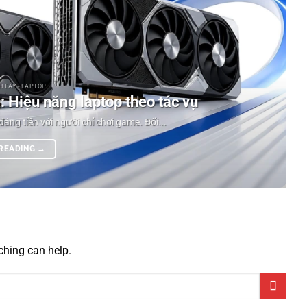
 TAY - LAPTOP
 Hiệu năng laptop theo tác vụ
g tiền với người chỉ chơi game. Đối...
 READING
→
ching can help.