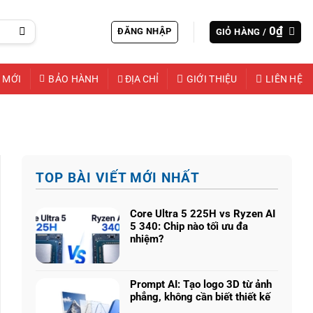
0
₫
ĐĂNG NHẬP
GIỎ HÀNG /
 MỚI
BẢO HÀNH
ĐỊA CHỈ
GIỚI THIỆU
LIÊN HỆ
TOP BÀI VIẾT MỚI NHẤT
Core Ultra 5 225H vs Ryzen AI
5 340: Chip nào tối ưu đa
nhiệm?
Không
có
bình
Prompt AI: Tạo logo 3D từ ảnh
luận
phẳng, không cần biết thiết kế
ở