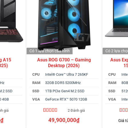
Có 1 lựa chọn
cấu hình
Có 2 lựa ch
g A15
Asus ROG G700 – Gaming
Asus Ex
025)
Desktop (2026)
15
CPU
Intel® Core™ Ultra 7 265KF
CPU
Int
MHz
RAM
32GB DDR5 5200MHz
RAM
8GB
M.2 SSD
SSD
1TB PCIe Gen4 M.2 SSD
SSD
512
0 4GB
VGA
GeForce RTX™ 5070 12GB
VGA
Int
nh giá
2 Đánh giá
5.00
2
trên 5
4.75
4
0
₫
49,900,000
₫
Giá t
dựa trên
dựa 
đánh giá
đánh