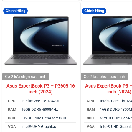
Chính Hãng
Chính Hãng
Có 2 lựa chọn
cấu hình
Có 2 lựa chọn
cấu hình
Asus ExpertBook P3 – P3605 16
Asus ExpertBook P3 
inch (2024)
inch (2024)
CPU
Intel® Core™ i5-13420H
CPU
Intel® Core™ i5-1
RAM
16GB DDR5 4800MHz
RAM
16GB DDR5 4800
SSD
512GB PCIe Gen4 M.2 SSD
SSD
512GB PCIe Gen4 
VGA
Intel® UHD Graphics
VGA
Intel® UHD Graphi