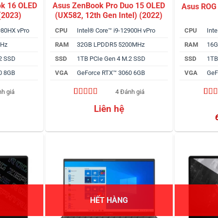
ok 16 OLED
Asus ZenBook Pro Duo 15 OLED
Asus ROG 
(2023)
(UX582, 12th Gen Intel) (2022)
980HX vPro
CPU
Intel® Core™ i9-12900H vPro
CPU
Int
MHz
RAM
32GB LPDDR5 5200MHz
RAM
16G
.2 SSD
SSD
1TB PCIe Gen 4 M.2 SSD
SSD
1TB
0 8GB
VGA
GeForce RTX™ 3060 6GB
VGA
GeF
nh giá
4 Đánh giá
4.75
4
trên 5
4.67
3
Liên hệ
dựa trên
dựa 
đánh giá
đánh
HẾT HÀNG