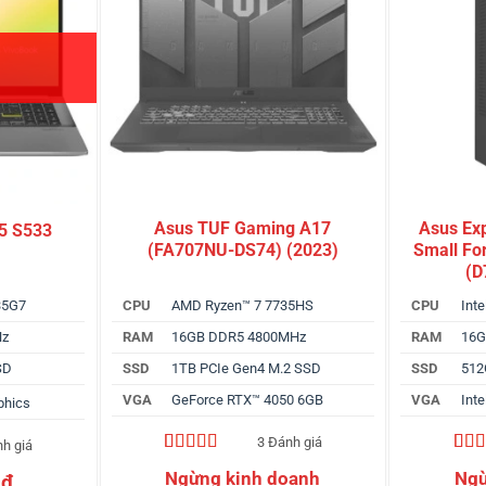
Asus TUF Gaming A17
Asus Ex
5 S533
(FA707NU-DS74) (2023)
Small Fo
(D
135G7
CPU
AMD Ryzen™ 7 7735HS
CPU
Int
Hz
RAM
16GB DDR5 4800MHz
RAM
16G
SD
SSD
1TB PCIe Gen4 M.2 SSD
SSD
512
VGA
GeForce RTX™ 4050 6GB
VGA
Inte
phics
3 Đánh giá
nh giá
5.00
3
trên 5
5.00
3
0
₫
dựa trên
dựa 