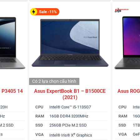
Sale -11%
Có 2 lựa chọn
cấu hình
– P3405 14
Asus ExpertBook B1 – B1500CE
Asus ROG
(2021)
3420H
CPU
Intel® Core™ i5-1135G7
CPU
Inte
MHz
RAM
16GB DDR4 3200MHz
RAM
16G
M.2 SSD
SSD
256GB PCIe M.2 SSD
SSD
1TB
cs
e
VGA
GeF
VGA
Intel® Iris® X
Graphics