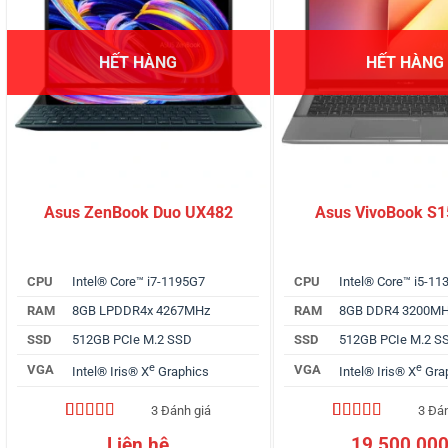
HẾT HÀNG
HẾT HÀNG
Asus ZenBook Duo UX482
Asus VivoBook S1
CPU
Intel® Core™ i7-1195G7
CPU
Intel® Core™ i5-1
RAM
8GB LPDDR4x 4267MHz
RAM
8GB DDR4 3200M
SSD
512GB PCIe M.2 SSD
SSD
512GB PCIe M.2 S
e
e
VGA
VGA
Intel® Iris® X
Graphics
Intel® Iris® X
Gra
3 Đánh giá
3 Đá
5.00
3
trên 5
4.67
3
trên 5
Liên hệ
19,500,00