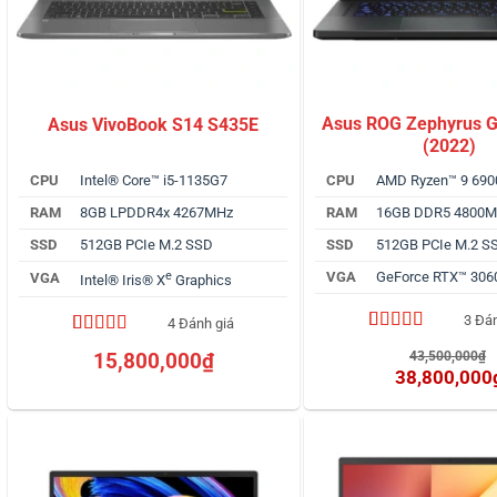
Asus ROG Zephyrus 
Asus VivoBook S14 S435E
(2022)
CPU
Intel® Core™ i5-1135G7
CPU
AMD Ryzen™ 9 69
RAM
8GB LPDDR4x 4267MHz
RAM
16GB DDR5 4800
SSD
512GB PCIe M.2 SSD
SSD
512GB PCIe M.2 S
e
VGA
GeForce RTX™ 306
VGA
Intel® Iris® X
Graphics
3 Đá
4 Đánh giá
5.00
3
trên 5
4.50
4
trên 5
G
43,500,000
₫
15,800,000
₫
dựa trên
dựa trên
38,800,000
đánh giá
đánh giá
l
Giá
4
hiện
tại
là:
38,800