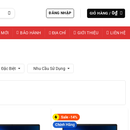
0
₫
ĐĂNG NHẬP
GIỎ HÀNG /
 MỚI
BẢO HÀNH
ĐỊA CHỈ
GIỚI THIỆU
LIÊN HỆ
 Đặc Biệt
Nhu Cầu Sử Dụng
Sale -14%
Chính Hãng