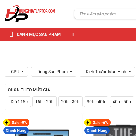
Skip
to
Tìm
kiếm:
content
DANH MỤC SẢN PHẨM
CPU
Dòng Sản Phẩm
Kích Thước Màn Hình
CHỌN THEO MỨC GIÁ
Dưới 15tr
15tr - 20tr
20tr - 30tr
30tr - 40tr
40tr - 50tr
Sale -9%
Sale -6%
Chính Hãng
Chính Hãng