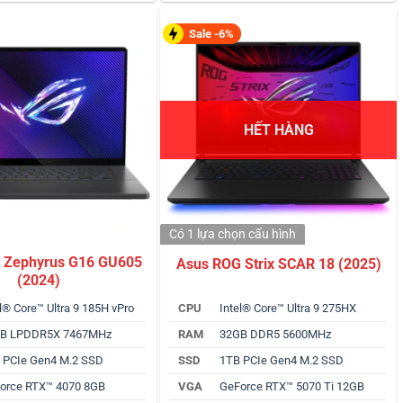
Sale -6%
HẾT HÀNG
Có 1 lựa chọn
cấu hình
 Zephyrus G16 GU605
Asus ROG Strix SCAR 18 (2025)
(2024)
l® Core™ Ultra 9 185H vPro
CPU
Intel® Core™ Ultra 9 275HX
B LPDDR5X 7467MHz
RAM
32GB DDR5 5600MHz
 PCIe Gen4 M.2 SSD
SSD
1TB PCIe Gen4 M.2 SSD
orce RTX™ 4070 8GB
VGA
GeForce RTX™ 5070 Ti 12GB