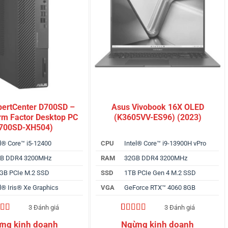
pertCenter D700SD –
Asus Vivobook 16X OLED
rm Factor Desktop PC
(K3605VV-ES96) (2023)
700SD-XH504)
el® Core™ i5-12400
CPU
Intel® Core™ i9-13900H vPro
B DDR4 3200MHz
RAM
32GB DDR4 3200MHz
GB PCIe M.2 SSD
SSD
1TB PCIe Gen 4 M.2 SSD
l® Iris® Xe Graphics
VGA
GeForce RTX™ 4060 8GB
3 Đánh giá
3 Đánh giá
trên 5
4.67
3
trên 5
trên
dựa trên