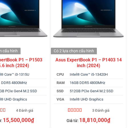
ọn
cấu hình
Có 2 lựa chọn
cấu hình
pertBook P1 – P1503
Asus ExpertBook P1 – P1403 14
.6 inch (2024)
inch (2024)
el® Core™ i3-1315U
CPU
Intel® Core™ i5-13420H
 DDR5 4800MHz
RAM
16GB DDR5 4800MHz
GB PCIe Gen4 M.2 SSD
SSD
512GB PCIe Gen4 M.2 SSD
el® UHD Graphics
VGA
Intel® UHD Graphics
4 Đánh giá
3 Đánh giá
trên 5
4.67
3
trên 5
15,500,000
₫
18,810,000
₫
ừ:
Giá từ:
trên
dựa trên
 giá
đánh giá